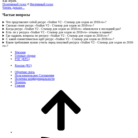
Как играть
Позитивный голос
0
Негативный голос
Читать дальше...
Частые вопросы
Что представляет собой ресурс «Stalker V2 - Сталкер для олдов из 2018-го»?
Сколько стоит ресурс «Stalker V2 - Сталкер для олдов из 2018-го»?
Когда ресурс «Stalker V2 - Сталкер для олдов из 2018-го» обновлялся в последний раз?
Есть ли у ресурса «Stalker V2 - Сталкер для олдов из 2018-го» отзывы и оценки?
Где задавать вопросы по ресурсу «Stalker V2 - Сталкер для олдов из 2018-го»?
С какой совместимостью идёт ресурс «Stalker V2 - Сталкер для олдов из 2018-го»?
Какие требования нужно учесть перед покупкой ресурса «Stalker V2 - Сталкер для олдов из 2018-
го»?
Магазин
Готовые сборки
РПГ (RPG)
Russian (RU)
Обратная связь
Пользовательское Соглашение
Политика конфиденциальности
Помощь
Главная