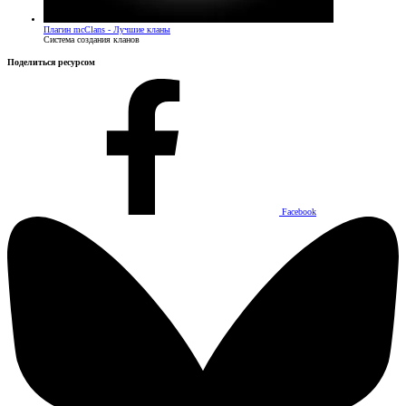
Плагин
mcClans - Лучшие кланы
Система создания кланов
Поделиться ресурсом
Facebook