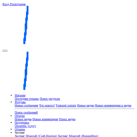
Вход
Регистрация
Магазин
Последние отзывы
Поиск ресурсов
Форумы
Новые сообщения
Что нового?
Featured content
Новые медиа
Новые комментарии к медиа
Поиск сообщений
Обзоры
Новые медиа
Новые комментарии
Поиск медиа
Поддержка
Оплатить услугу
Отзывы
Хостинг
Хостинг Minecraft (Craft-Hosting)
Хостинг Minecraft (BungeeHost)