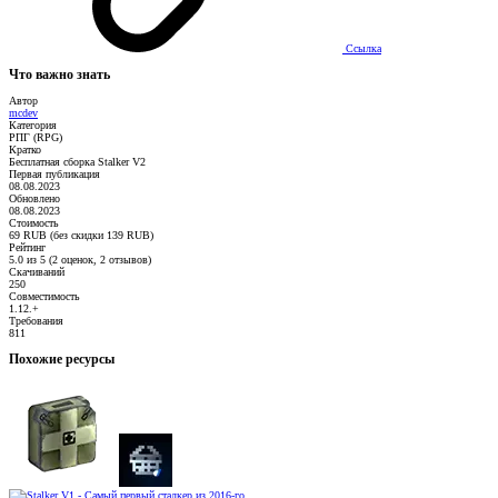
Ссылка
Что важно знать
Автор
mcdev
Категория
РПГ (RPG)
Кратко
Бесплатная сборка Stalker V2
Первая публикация
08.08.2023
Обновлено
08.08.2023
Стоимость
69 RUB (без скидки 139 RUB)
Рейтинг
5.0 из 5 (2 оценок, 2 отзывов)
Скачиваний
250
Совместимость
1.12.+
Требования
811
Похожие ресурсы