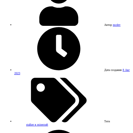
Автор
mcdev
Дата создания
8 Авг
2023
Теги
stalker в minecraft