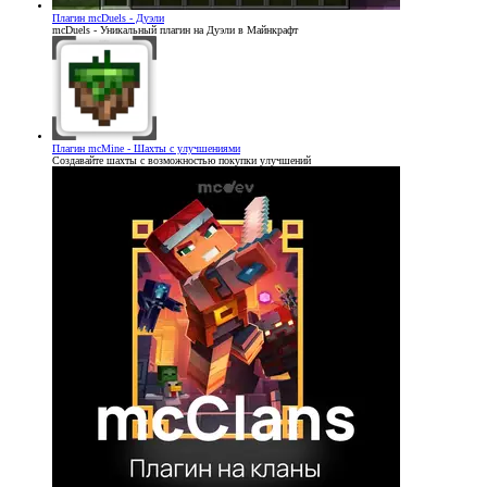
Плагин
mcDuels - Дуэли
mcDuels - Уникальный плагин на Дуэли в Майнкрафт
Плагин
mcMine - Шахты с улучшениями
Создавайте шахты с возможностью покупки улучшений