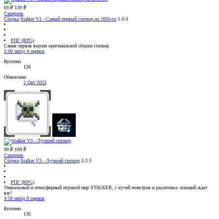
69 ₽
139 ₽
Смотреть
Сборка
Stalker V1 - Самый первый сталкер из 2016-го
1.0.0
РПГ (RPG)
Самая первая версия оригинальной сборки сталкер
5.00 звёзд
4 оценок
Куплено
126
Обновлено
2 Окт 2023
99 ₽
199 ₽
Смотреть
Сборка
Stalker V3 - Лучший сталкер
3.3.3
РПГ (RPG)
Уникальный и атмосферный игровой мир STALKER, с кучей монстров и различных локаций ждет
вас!
4.50 звёзд
8 оценок
Куплено
136