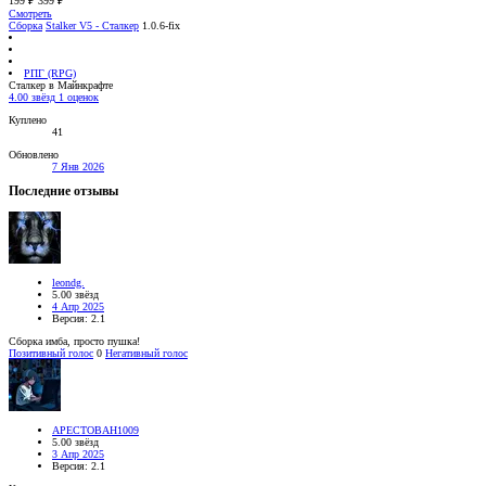
199 ₽
399 ₽
Смотреть
Сборка
Stalker V5 - Сталкер
1.0.6-fix
РПГ (RPG)
Сталкер в Майнкрафте
4.00 звёзд
1 оценок
Куплено
41
Обновлено
7 Янв 2026
Последние отзывы
leondg.
5.00 звёзд
4 Апр 2025
Версия: 2.1
Сборка имба, просто пушка!
Позитивный голос
0
Негативный голос
APECTOBAH1009
5.00 звёзд
3 Апр 2025
Версия: 2.1