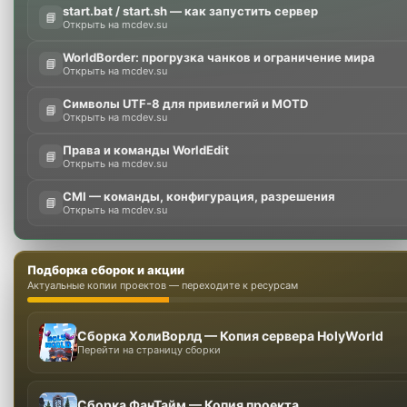
start.bat / start.sh — как запустить сервер
📘
Открыть на mcdev.su
WorldBorder: прогрузка чанков и ограничение мира
📘
Открыть на mcdev.su
Символы UTF-8 для привилегий и MOTD
📘
Открыть на mcdev.su
Права и команды WorldEdit
📘
Открыть на mcdev.su
CMI — команды, конфигурация, разрешения
📘
Открыть на mcdev.su
Подборка сборок и акции
Актуальные копии проектов — переходите к ресурсам
Сборка ХолиВорлд — Копия сервера HolyWorld
Перейти на страницу сборки
Сборка ФанТайм — Копия проекта