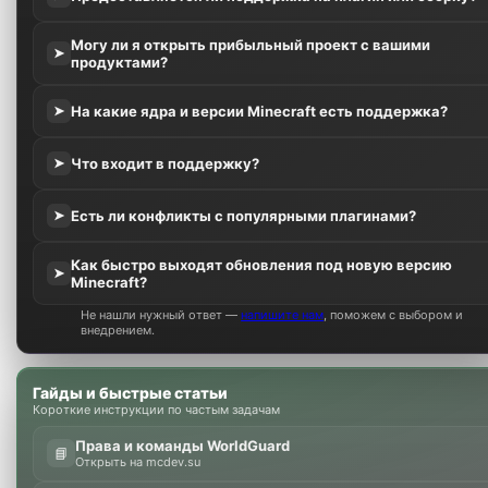
Могу ли я открыть прибыльный проект с вашими
➤
продуктами?
На какие ядра и версии Minecraft есть поддержка?
➤
Что входит в поддержку?
➤
Есть ли конфликты с популярными плагинами?
➤
Как быстро выходят обновления под новую версию
➤
Minecraft?
Не нашли нужный ответ —
напишите нам
, поможем с выбором и
внедрением.
Гайды и быстрые статьи
Короткие инструкции по частым задачам
Права и команды WorldGuard
📘
Открыть на mcdev.su