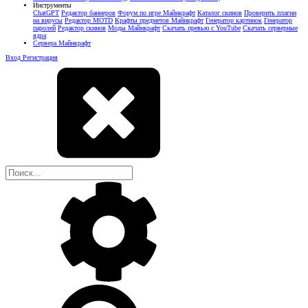
Инструменты
ChatGPT
Редактор баннеров
Форум по игре Майнкрафт
Каталог скинов
Проверить плагин
на вирусы
Редактор MOTD
Крафты предметов Майнкрафт
Генератор картинок
Генератор
паролей
Редактор скинов
Моды Майнкрафт
Скачать превью с YouTube
Скачать серверные
ядра
Сервера Майнкрафт
Вход
Регистрация