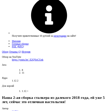
Получите приветственные 10 рублей за
регистрацию
на сайте!
Магазин
Готовые сборки
РПГ (RPG)
Обзор
Отзывы (2)
История
Обзор на YouTube
https://youtu.be/_E2QYisCUnk
Java
8
11
Ядро
1.12.2
Для версий
1.12.+
Наша 2-ая сборка сталкера из далекого 2018 года, ей уже 5
лет, сейчас это отличная настольгия!​
Автор