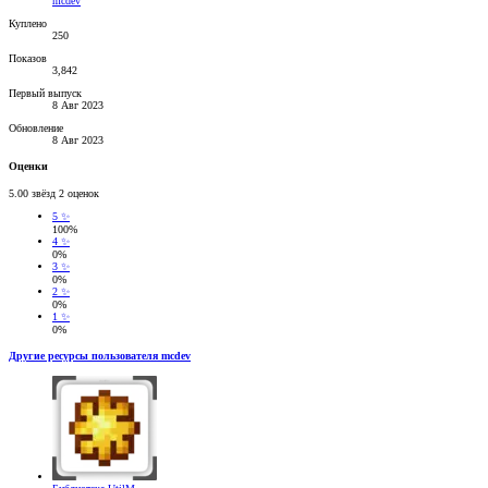
mcdev
Куплено
250
Показов
3,842
Первый выпуск
8 Авг 2023
Обновление
8 Авг 2023
Оценки
5.00 звёзд
2 оценок
5 ✨
100%
4 ✨
0%
3 ✨
0%
2 ✨
0%
1 ✨
0%
Другие ресурсы пользователя mcdev