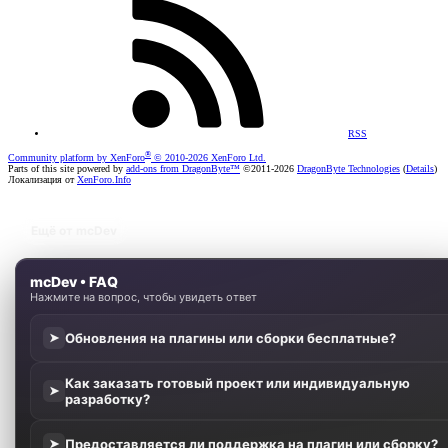
RSS
®
Community platform by XenForo
© 2010-2026 XenForo Ltd.
Parts of this site powered by
add-ons from DragonByte™
©2011-2026
DragonByte Technologies
(
Details
)
Локализация от
XenForo.Info
Ещё от mcDev
mcDev • FAQ
Нажмите на вопрос, чтобы увидеть ответ
Обновления на плагины или сборки бесплатные?
➤
Как заказать готовый проект или индивидуальную
➤
разработку?
Предоставляется ли поддержка на плагин или сборку?
➤