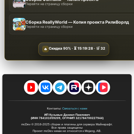
Перейти на страницу сборки
Сборка ReallyWorld — Копия проекта РилиВорлд
Перейти на страницу сборки
Скидка
90%
· ⏳
15:19:27
· 🛒
32
🔥
Контакты:
Связаться с нами
ИП Кузьмык Даниил Павлович
(ИНН 784101059209, ОГРНИП 321784700227944)
mcDev © 2016-2025 сборки и плагины для сервера Майнкрафт.
Все права защищены
Проект mcDev никак не относится к Mojang, AB.