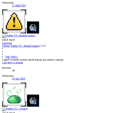
Обновлено
27 Май 2025
199 ₽
399 ₽
Смотреть
Сборка
Stalker V4 - Новый сталкер
1.0.6
РПГ (RPG)
Самый лучший сталкер новой версии для вашего сервера
5.00 звёзд
2 оценок
Куплено
38
Обновлено
29 Авг 2024