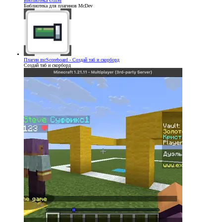
Библиотека
UtilM
Библиотека для плагинов McDev
Плагин
mcScoreboard - Создай таб и скорборд
Создай таб и скорборд