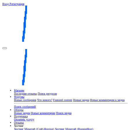
Вход
Регистрация
Магазин
Последние отзывы
Поиск ресурсов
Форумы
Новые сообщения
Что нового?
Featured content
Новые медиа
Новые комментарии к медиа
Поиск сообщений
Обзоры
Новые медиа
Новые комментарии
Поиск медиа
Поддержка
Оплатить услугу
Отзывы
Хостинг
Хостинг Minecraft (Craft-Hosting)
Хостинг Minecraft (BungeeHost)