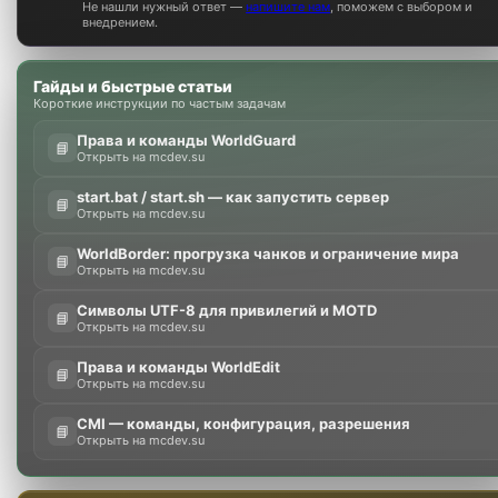
Не нашли нужный ответ —
напишите нам
, поможем с выбором и
внедрением.
Гайды и быстрые статьи
Короткие инструкции по частым задачам
Права и команды WorldGuard
📘
Открыть на mcdev.su
start.bat / start.sh — как запустить сервер
📘
Открыть на mcdev.su
WorldBorder: прогрузка чанков и ограничение мира
📘
Открыть на mcdev.su
Символы UTF-8 для привилегий и MOTD
📘
Открыть на mcdev.su
Права и команды WorldEdit
📘
Открыть на mcdev.su
CMI — команды, конфигурация, разрешения
📘
Открыть на mcdev.su