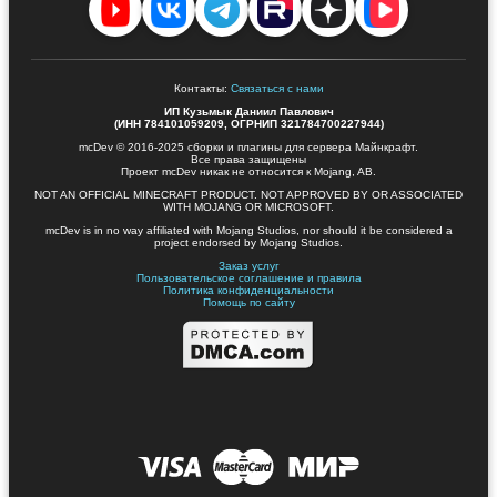
Контакты:
Связаться с нами
ИП Кузьмык Даниил Павлович
(ИНН 784101059209, ОГРНИП 321784700227944)
mcDev © 2016-2025 сборки и плагины для сервера Майнкрафт.
Все права защищены
Проект mcDev никак не относится к Mojang, AB.
NOT AN OFFICIAL MINECRAFT PRODUCT. NOT APPROVED BY OR ASSOCIATED
WITH MOJANG OR MICROSOFT.
mcDev is in no way affiliated with Mojang Studios, nor should it be considered a
project endorsed by Mojang Studios.
Заказ услуг
Пользовательское соглашение и правила
Политика конфиденциальности
Помощь по сайту