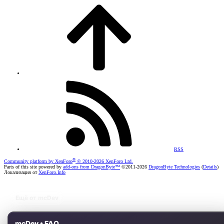
RSS
®
Community platform by XenForo
© 2010-2026 XenForo Ltd.
Parts of this site powered by
add-ons from DragonByte™
©2011-2026
DragonByte Technologies
(
Details
)
Локализация от
XenForo.Info
Ещё от mcDev
mcDev • FAQ