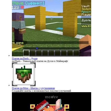
Плагин
mcDuels - Дуэли
mcDuels - Уникальный плагин на Дуэли в Майнкрафт
Плагин
mcMine - Шахты с улучшениями
Создавайте шахты с возможностью покупки улучшений