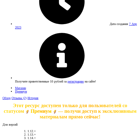
Дата создания
7 Апр
2023
Получите приветственные 10 рублей за
регистрацию
на сайте!
Магазин
Премиум
Обзор
Отзывы (2)
История
Этот ресурс доступен только для пользователей со
статусом
Премиум
— получи доступ к эксклюзивным
материалам прямо сейчас!
Для версий
1.12.+
1.13.+
1.14.+