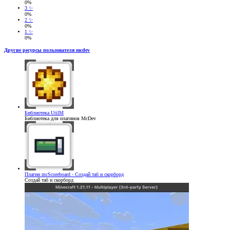
0%
3 ✨
0%
2 ✨
0%
1 ✨
0%
Другие ресурсы пользователя mcdev
Библиотека
UtilM
Библиотека для плагинов McDev
Плагин
mcScoreboard - Создай таб и скорборд
Создай таб и скорборд