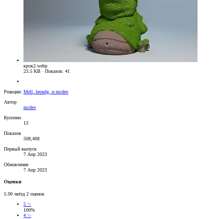
крок2.webp
23.5 KB · Показов: 41
Реакции:
Mell
,
leondg.
и
mcdev
Автор
mcdev
Куплено
13
Показов
508,408
Первый выпуск
7 Апр 2023
Обновление
7 Апр 2023
Оценки
5.00 звёзд
2 оценок
5 ✨
100%
4 ✨