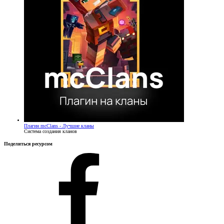
Плагин
mcClans - Лучшие кланы
Система создания кланов
Поделиться ресурсом