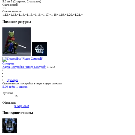
5.0 из 5 (2 оценок, 2 отзывов)
Скачиваний
13
Совместимость
1.12.+1.13.+1.14.+1.15.+1.16.+1.17.+1.18+1.19.+1.20.+1.21.+
Похожие ресурсы
Смотреть
Карта
Постройка "Ящер Самурай"
1.12.2
Премиум
Органическая постройка в виде ящера самурая
5.00 звёзд
1 оценок
Куплено
15
Обновлено
9 Апр 2023
Последние отзывы