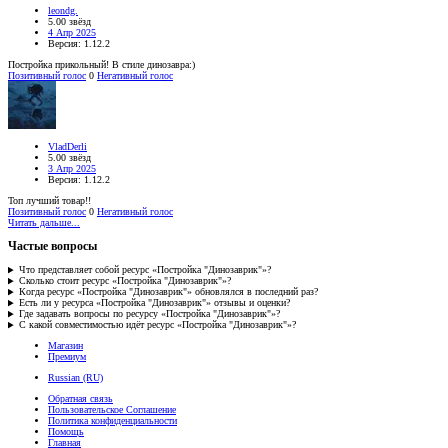
leondg.
5.00 звёзд
4 Апр 2025
Версия: 1.12.2
Постройка прикольный! В стиле динозавра:)
Позитивный голос
0
Негативный голос
VladDerli
5.00 звёзд
3 Апр 2025
Версия: 1.12.2
Топ лучший товар!!
Позитивный голос
0
Негативный голос
Читать дальше...
Частые вопросы
Что представляет собой ресурс «Постройка "Динозаврик"»?
Сколько стоит ресурс «Постройка "Динозаврик"»?
Когда ресурс «Постройка "Динозаврик"» обновлялся в последний раз?
Есть ли у ресурса «Постройка "Динозаврик"» отзывы и оценки?
Где задавать вопросы по ресурсу «Постройка "Динозаврик"»?
С какой совместимостью идёт ресурс «Постройка "Динозаврик"»?
Магазин
Премиум
Russian (RU)
Обратная связь
Пользовательское Соглашение
Политика конфиденциальности
Помощь
Главная