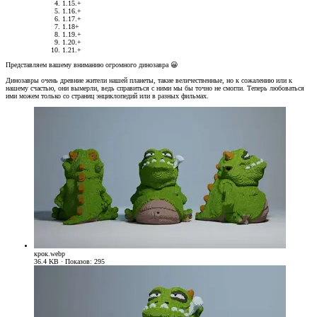
1.15.+
1.16.+
1.17.+
1.18+
1.19.+
1.20.+
1.21.+
Представляем вашему вниманию огромного динозавра
😀
Динозавры очень древние жители нашей планеты, такие величественные, но к сожалению или к
нашему счастью, они вымерли, ведь справиться с ними мы бы точно не смогли. Теперь любоваться
ими можем только со страниц энциклопедий или в разных фильмах.
крок.webp
36.4 KB · Показов: 295