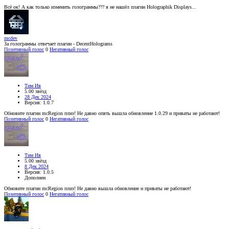
Всё ок! А как только изменить голограммы??? я не нашёл плагин Holographik Displays...
mcdev
За голограммы отвечает плагин - DecentHolograms
Позитивный голос
0
Негативный голос
Тим Ив
5.00 звёзд
28 Дек 2024
Версия: 1.0.7
Обновите плагин mcRegion плиз! Не давно опять вышла обновление 1.0.29 и приваты не работают!
Позитивный голос
0
Негативный голос
Тим Ив
5.00 звёзд
8 Дек 2024
Версия: 1.0.5
Дополнен
Обновите плагин mcRegion плиз! Не давно вышла обновление и приваты не работают!
Позитивный голос
0
Негативный голос