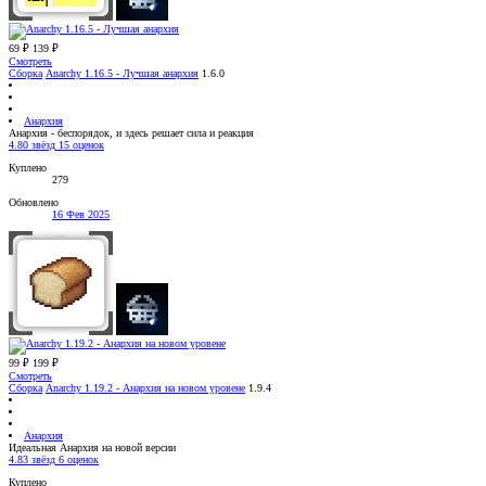
69 ₽
139 ₽
Смотреть
Сборка
Anarchy 1.16.5 - Лучшая анархия
1.6.0
Анархия
Анархия - беспорядок, и здесь решает сила и реакция
4.80 звёзд
15 оценок
Куплено
279
Обновлено
16 Фев 2025
99 ₽
199 ₽
Смотреть
Сборка
Anarchy 1.19.2 - Анархия на новом уровене
1.9.4
Анархия
Идеальная Анархия на новой версии
4.83 звёзд
6 оценок
Куплено