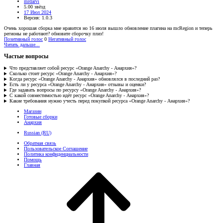
mrdarvi
5.00 звёзд
17 Июл 2024
Версия: 1.0.3
Очень хорошая сборка мне нравится но 16 июля вышло обновление плагина на mcRegion и теперь
регионы не работают? обновите сборочку плиз!
Позитивный голос
0
Негативный голос
Читать дальше...
Частые вопросы
Что представляет собой ресурс «Orange Anarchy - Анархия»?
Сколько стоит ресурс «Orange Anarchy - Анархия»?
Когда ресурс «Orange Anarchy - Анархия» обновлялся в последний раз?
Есть ли у ресурса «Orange Anarchy - Анархия» отзывы и оценки?
Где задавать вопросы по ресурсу «Orange Anarchy - Анархия»?
С какой совместимостью идёт ресурс «Orange Anarchy - Анархия»?
Какие требования нужно учесть перед покупкой ресурса «Orange Anarchy - Анархия»?
Магазин
Готовые сборки
Анархия
Russian (RU)
Обратная связь
Пользовательское Соглашение
Политика конфиденциальности
Помощь
Главная