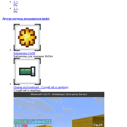
2 ✨
0%
1 ✨
0%
Другие ресурсы пользователя mcdev
Библиотека
UtilM
Библиотека для плагинов McDev
Плагин
mcScoreboard - Создай таб и скорборд
Создай таб и скорборд