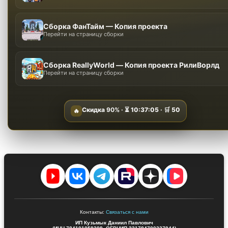
Сборка ФанТайм — Копия проекта
Перейти на страницу сборки
Сборка ReallyWorld — Копия проекта РилиВорлд
Перейти на страницу сборки
Скидка
90%
· ⏳
10:37:04
· 🛒
50
🔥
Контакты:
Связаться с нами
ИП Кузьмык Даниил Павлович