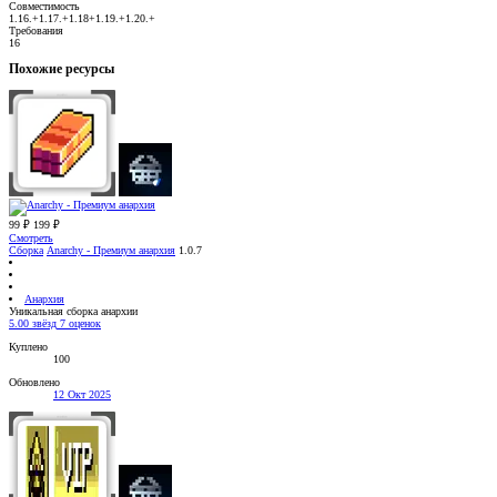
Совместимость
1.16.+1.17.+1.18+1.19.+1.20.+
Требования
16
Похожие ресурсы
99 ₽
199 ₽
Смотреть
Сборка
Anarchy - Премиум анархия
1.0.7
Анархия
Уникальная сборка анархии
5.00 звёзд
7 оценок
Куплено
100
Обновлено
12 Окт 2025