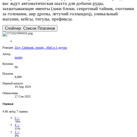
вас ждут автоматическая шахта для добычи руды,
захватывающие ивенты (лаки блоки, секретный тайник, охотники
за головами, аир дропы, летучий голландец), уникальный
магазин, кейсы, титулы, префиксы.
Спойлер:
Список Плагинов
Реакции:
Zloy_Cheburek
,
leondg.
,
Mell
и 3 других
Автор
mcdev
Куплено
90
Показов
8,889
Первый выпуск
19 Апр 2024
Обновление
27 Сен 2025
Оценки
4.86 звёзд
7 оценок
5 ✨
78%
4 ✨
11%
3 ✨
0%