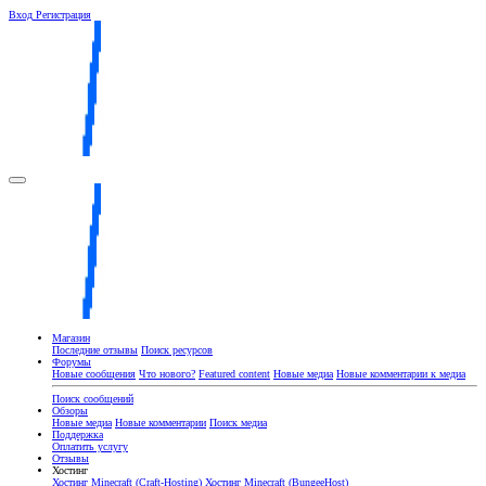
Вход
Регистрация
Магазин
Последние отзывы
Поиск ресурсов
Форумы
Новые сообщения
Что нового?
Featured content
Новые медиа
Новые комментарии к медиа
Поиск сообщений
Обзоры
Новые медиа
Новые комментарии
Поиск медиа
Поддержка
Оплатить услугу
Отзывы
Хостинг
Хостинг Minecraft (Craft-Hosting)
Хостинг Minecraft (BungeeHost)