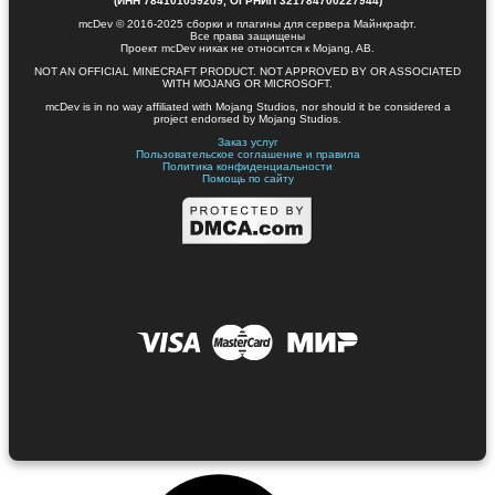
(ИНН 784101059209, ОГРНИП 321784700227944)
mcDev © 2016-2025 сборки и плагины для сервера Майнкрафт.
Все права защищены
Проект mcDev никак не относится к Mojang, AB.
NOT AN OFFICIAL MINECRAFT PRODUCT. NOT APPROVED BY OR ASSOCIATED
WITH MOJANG OR MICROSOFT.
mcDev is in no way affiliated with Mojang Studios, nor should it be considered a
project endorsed by Mojang Studios.
Заказ услуг
Пользовательское соглашение и правила
Политика конфиденциальности
Помощь по сайту