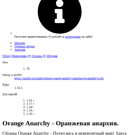
Получите приветственные 10 рублей за
регистрацию
на сайте!
Магазин
Готовые сборки
Анархия
Обзор
Обновления (9)
Отзывы (9)
История
Java
16
Обзор в mcDev
https://mcdev.su/media/package-orange-anarchy-oranzhevaya-anarkhiya.43/
Ядро
1.16.5
Для версий
1.16.+
1.17.+
1.18+
1.19.+
1.20.+
Orange Anarchy - Оранжевая анархия.
Сборка Orange Anarchy - Погрузись в невероятный мир! Здесь