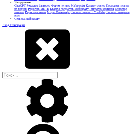
Инструменты
ChatGPT
Редактор баннеров
Форум по игре Майнкрафт
Каталог скинов
Проверить плагин
на вирусы
Редактор MOTD
Крафты предметов Майнкрафт
Генератор картинок
Генератор
паролей
Редактор скинов
Моды Майнкрафт
Скачать превью с YouTube
Скачать серверные
ядра
Сервера Майнкрафт
Вход
Регистрация