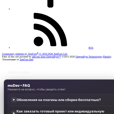
RSS
®
Community platform by XenForo
© 2010-2026 XenForo Ltd.
Parts of this site powered by
add-ons from DragonByte™
©2011-2026
DragonByte Technologies
(
Details
)
Локализация от
XenForo.Info
Ещё от mcDev
mcDev • FAQ
Нажмите на вопрос, чтобы увидеть ответ
Обновления на плагины или сборки бесплатные?
➤
Как заказать готовый проект или индивидуальную
➤