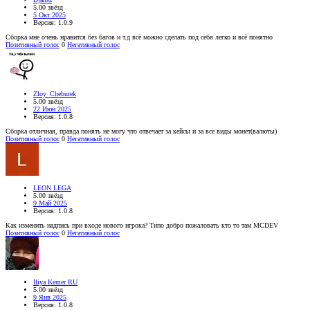
5.00 звёзд
5 Окт 2025
Версия: 1.0.9
Сборка мне очень нравится без багов и т.д всё можно сделать под себя легко и всё понятно
Позитивный голос
0
Негативный голос
Zloy_Cheburek
5.00 звёзд
22 Июн 2025
Версия: 1.0.8
Сборка отличная, правда понять не могу что отвечает за кейсы и за все виды монет(валюты)
Позитивный голос
0
Негативный голос
LEON LEGA
5.00 звёзд
9 Май 2025
Версия: 1.0.8
Как изменить надпись при входе нового игрока? Типо добро пожаловать кто то там MCDEV
Позитивный голос
0
Негативный голос
Iliya Kemer RU
5.00 звёзд
9 Янв 2025
Версия: 1.0.8