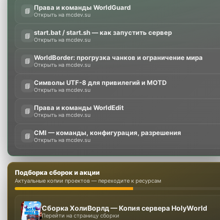
Права и команды WorldGuard
📘
Открыть на mcdev.su
start.bat / start.sh — как запустить сервер
📘
Открыть на mcdev.su
WorldBorder: прогрузка чанков и ограничение мира
📘
Открыть на mcdev.su
Символы UTF-8 для привилегий и MOTD
📘
Открыть на mcdev.su
Права и команды WorldEdit
📘
Открыть на mcdev.su
CMI — команды, конфигурация, разрешения
📘
Открыть на mcdev.su
Подборка сборок и акции
Актуальные копии проектов — переходите к ресурсам
Сборка ХолиВорлд — Копия сервера HolyWorld
Перейти на страницу сборки