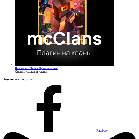
Плагин
mcClans - Лучшие кланы
Система создания кланов
Поделиться ресурсом
Facebook