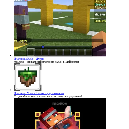
Плагин
mcDuels - Дуэли
mcDuels - Уникальный плагин на Дуэли в Майнкрафт
Плагин
mcMine - Шахты с улучшениями
Создавайте шахты с возможностью покупки улучшений