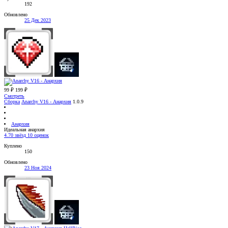
192
Обновлено
25 Дек 2023
99 ₽
199 ₽
Смотреть
Сборка
Anarchy V16 - Анархия
1.0.9
Анархия
Идеальная анархия
4.70 звёзд
10 оценок
Куплено
150
Обновлено
23 Ноя 2024