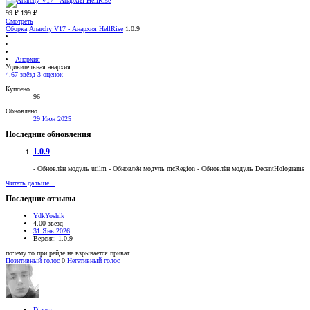
99 ₽
199 ₽
Смотреть
Сборка
Anarchy V17 - Анархия HellRise
1.0.9
Анархия
Удивительная анархия
4.67 звёзд
3 оценок
Куплено
96
Обновлено
29 Июн 2025
Последние обновления
1.0.9
- Обновлён модуль utilm - Обновлён модуль mcRegion - Обновлён модуль DecentHolograms
Читать дальше...
Последние отзывы
YdkYoshik
4.00 звёзд
31 Янв 2026
Версия: 1.0.9
почему то при рейде не взрывается приват
Позитивный голос
0
Негативный голос
Djansz