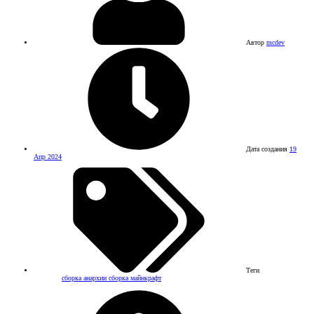
Автор
mcdev
Дата создания
19
Апр 2024
Теги
сборка анархии
сборка майнкрафт