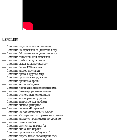
[/SPOILER]
— Самопис внутриигровые покупки
— Самопис 30 эффектов за донат валюту
— Самопис 30 питомцев за донат валюту
— Самопис лутбоксы для эффектов
— Самопис лутбоксы для петов
— Самопис склад за донат валюту
— Самопис более 120 квестов
— Самопис мастер доставки
— Самопис врата в другой мир
— Самопис прокачка вооружения
— Самопис прокачка брони
— Самопис авто-сообщения
— Самопис подбрасывающая платформа
— Самопис балансер респавна мобов
— Самопис отслеживание метрик /p
— Самопис телепорты по уровню
— Самопис здоровье над мобами
— Самопис система репортов
— Самопис система 40 уровней
— Самопис 20 разноуровневых мобов
— Самопис 250 предметов с разными статами
— Самопис маркет с предметами по уровню
— Самопис опыт с мобов
— Самопис статистика игрока /st
— Самопис сигна для игрока
— Самопис приватные сообщения /m
— Самопис определение пола игрока /sex
— Самопис отслеживание опыта /exp