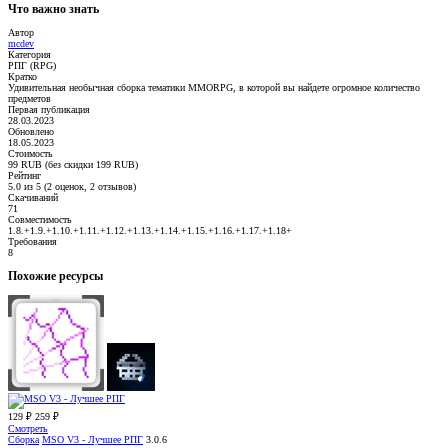
Что важно знать
Автор
mcdev
Категория
РПГ (RPG)
Кратко
Удивительная необычная сборка тематики MMORPG, в которой вы найдете огромное количество
предметов
Первая публикация
28.03.2023
Обновлено
18.05.2023
Стоимость
99 RUB (без скидки 199 RUB)
Рейтинг
5.0 из 5 (2 оценок, 2 отзывов)
Скачиваний
71
Совместимость
1.8.+1.9.+1.10.+1.11.+1.12.+1.13.+1.14.+1.15.+1.16.+1.17.+1.18+
Требования
8
Похожие ресурсы
129 ₽
259 ₽
Смотреть
Сборка
MSO V3 - Лучшее РПГ
3.0.6