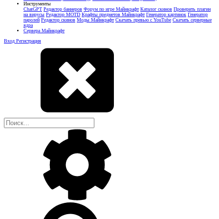
Инструменты
ChatGPT
Редактор баннеров
Форум по игре Майнкрафт
Каталог скинов
Проверить плагин
на вирусы
Редактор MOTD
Крафты предметов Майнкрафт
Генератор картинок
Генератор
паролей
Редактор скинов
Моды Майнкрафт
Скачать превью с YouTube
Скачать серверные
ядра
Сервера Майнкрафт
Вход
Регистрация