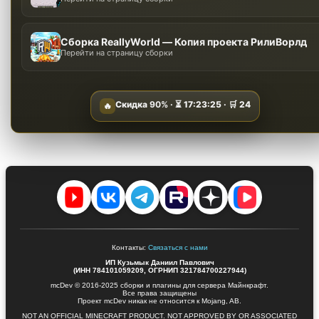
Сборка ReallyWorld — Копия проекта РилиВорлд
Перейти на страницу сборки
Скидка
90%
· ⏳
17:23:24
· 🛒
24
🔥
Контакты:
Связаться с нами
ИП Кузьмык Даниил Павлович
(ИНН 784101059209, ОГРНИП 321784700227944)
mcDev © 2016-2025 сборки и плагины для сервера Майнкрафт.
Все права защищены
Проект mcDev никак не относится к Mojang, AB.
NOT AN OFFICIAL MINECRAFT PRODUCT. NOT APPROVED BY OR ASSOCIATED