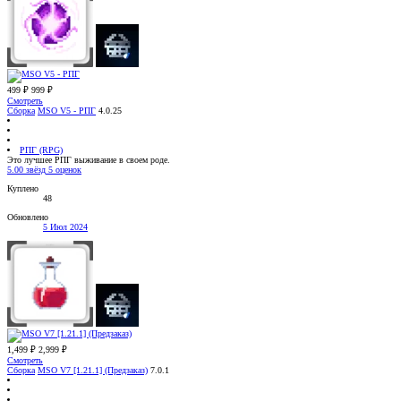
499 ₽
999 ₽
Смотреть
Сборка
MSO V5 - РПГ
4.0.25
РПГ (RPG)
Это лучшее РПГ выживание в своем роде.
5.00 звёзд
5 оценок
Куплено
48
Обновлено
5 Июл 2024
1,499 ₽
2,999 ₽
Смотреть
Сборка
MSO V7 [1.21.1] (Предзаказ)
7.0.1