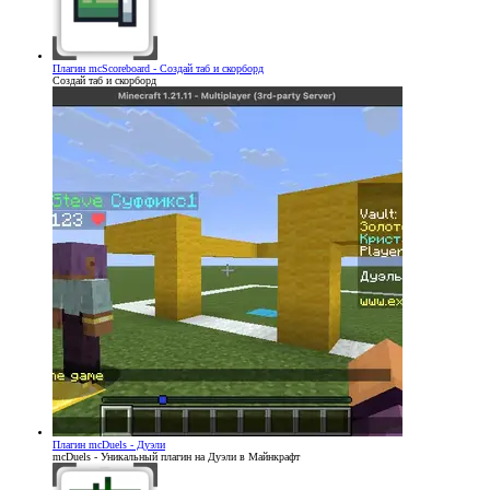
Плагин
mcScoreboard - Создай таб и скорборд
Создай таб и скорборд
Плагин
mcDuels - Дуэли
mcDuels - Уникальный плагин на Дуэли в Майнкрафт