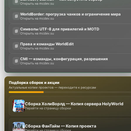
📘
Открыть на mcdev.su
WorldBorder: прогрузка чанков и ограничение мира
📘
Открыть на mcdev.su
Символы UTF-8 для привилегий и MOTD
📘
Открыть на mcdev.su
Права и команды WorldEdit
📘
Открыть на mcdev.su
CMI — команды, конфигурация, разрешения
📘
Открыть на mcdev.su
Подборка сборок и акции
Актуальные копии проектов — переходите к ресурсам
Сборка ХолиВорлд — Копия сервера HolyWorld
Перейти на страницу сборки
Сборка ФанТайм — Копия проекта
Перейти на страницу сборки