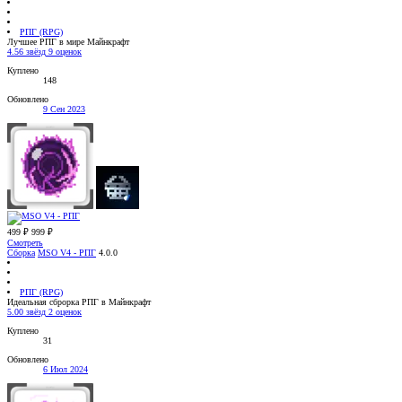
РПГ (RPG)
Лучшее РПГ в мире Майнкрафт
4.56 звёзд
9 оценок
Куплено
148
Обновлено
9 Сен 2023
499 ₽
999 ₽
Смотреть
Сборка
MSO V4 - РПГ
4.0.0
РПГ (RPG)
Идеальная сброрка РПГ в Майнкрафт
5.00 звёзд
2 оценок
Куплено
31
Обновлено
6 Июл 2024