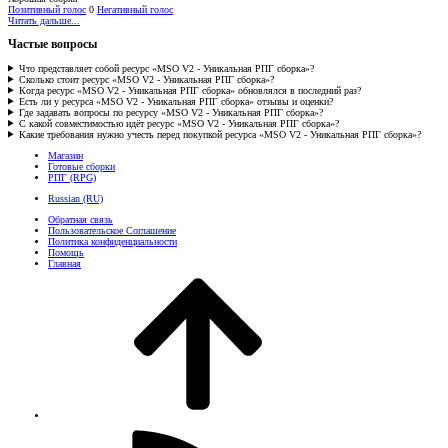
Позитивный голос
0
Негативный голос
Читать дальше...
Частые вопросы
Что представляет собой ресурс «MSO V2 - Уникальная РПГ сборка»?
Сколько стоит ресурс «MSO V2 - Уникальная РПГ сборка»?
Когда ресурс «MSO V2 - Уникальная РПГ сборка» обновлялся в последний раз?
Есть ли у ресурса «MSO V2 - Уникальная РПГ сборка» отзывы и оценки?
Где задавать вопросы по ресурсу «MSO V2 - Уникальная РПГ сборка»?
С какой совместимостью идёт ресурс «MSO V2 - Уникальная РПГ сборка»?
Какие требования нужно учесть перед покупкой ресурса «MSO V2 - Уникальная РПГ сборка»?
Магазин
Готовые сборки
РПГ (RPG)
Russian (RU)
Обратная связь
Пользовательское Соглашение
Политика конфиденциальности
Помощь
Главная