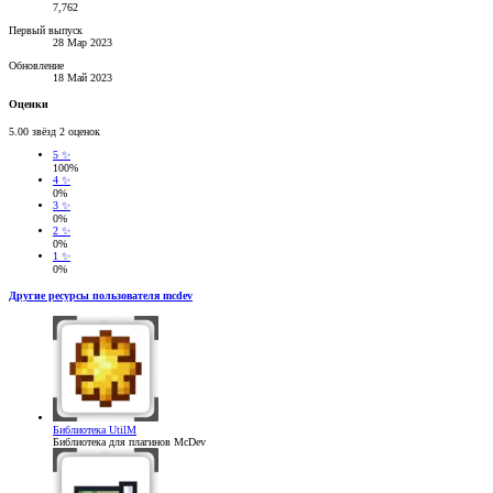
7,762
Первый выпуск
28 Мар 2023
Обновление
18 Май 2023
Оценки
5.00 звёзд
2 оценок
5 ✨
100%
4 ✨
0%
3 ✨
0%
2 ✨
0%
1 ✨
0%
Другие ресурсы пользователя mcdev
Библиотека
UtilM
Библиотека для плагинов McDev