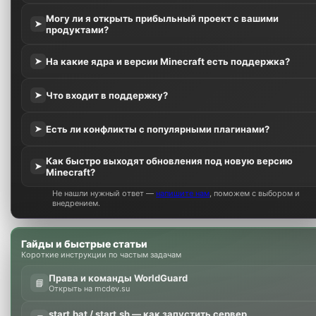
Могу ли я открыть прибыльный проект с вашими
➤
продуктами?
На какие ядра и версии Minecraft есть поддержка?
➤
Что входит в поддержку?
➤
Есть ли конфликты с популярными плагинами?
➤
Как быстро выходят обновления под новую версию
➤
Minecraft?
Не нашли нужный ответ —
напишите нам
, поможем с выбором и
внедрением.
Гайды и быстрые статьи
Короткие инструкции по частым задачам
Права и команды WorldGuard
📘
Открыть на mcdev.su
start.bat / start.sh — как запустить сервер