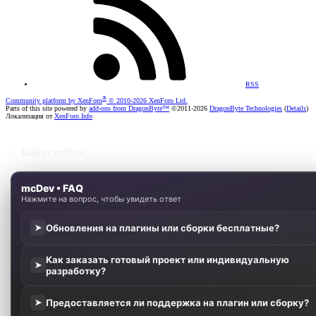
RSS
®
Community platform by XenForo
© 2010-2026 XenForo Ltd.
Parts of this site powered by
add-ons from DragonByte™
©2011-2026
DragonByte Technologies
(
Details
)
Локализация от
XenForo.Info
Ещё от mcDev
mcDev • FAQ
Нажмите на вопрос, чтобы увидеть ответ
Обновления на плагины или сборки бесплатные?
➤
Как заказать готовый проект или индивидуальную
➤
разработку?
Предоставляется ли поддержка на плагин или сборку?
➤