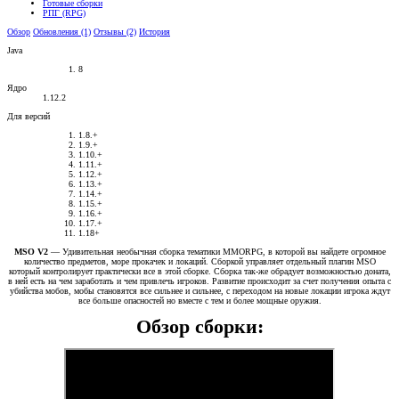
Готовые сборки
РПГ (RPG)
Обзор
Обновления (1)
Отзывы (2)
История
Java
8
Ядро
1.12.2
Для версий
1.8.+
1.9.+
1.10.+
1.11.+
1.12.+
1.13.+
1.14.+
1.15.+
1.16.+
1.17.+
1.18+
MSO V2
— Удивительная необычная сборка тематики MMORPG, в которой вы найдете огромное
количество предметов, море прокачек и локаций. Сборкой управляет отдельный плагин MSO
который контролирует практически все в этой сборке. Сборка так-же обрадует возможностью доната,
в ней есть на чем заработать и чем привлечь игроков. Развитие происходит за счет получения опыта с
убийства мобов, мобы становятся все сильнее и сильнее, с переходом на новые локации игрока ждут
все больше опасностей но вместе с тем и более мощные оружия.
Обзор сборки: