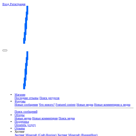
Вход
Регистрация
Магазин
Последние отзывы
Поиск ресурсов
Форумы
Новые сообщения
Что нового?
Featured content
Новые медиа
Новые комментарии к медиа
Поиск сообщений
Обзоры
Новые медиа
Новые комментарии
Поиск медиа
Поддержка
Оплатить услугу
Отзывы
Хостинг
Хостинг Minecraft (Craft-Hosting)
Хостинг Minecraft (BungeeHost)