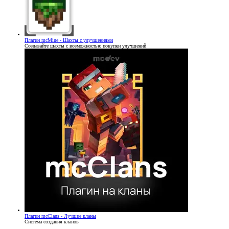
Плагин
mcMine - Шахты с улучшениями
Создавайте шахты с возможностью покупки улучшений
Плагин
mcClans - Лучшие кланы
Система создания кланов