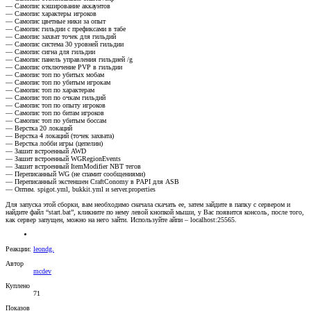
— Самопис кэширование аккаунтов
— Самопис характеры игроков
— Самопис цветные ники за опыт
— Самопис гильдии с префиксами в табе
— Самопис захват точек для гильдий
— Самопис система 30 уровней гильдии
— Самопис сигна для гильдии
— Самопис панель управления гильдией /g
— Самопис отключение PVP в гильдии
— Самопис топ по убитых мобам
— Самопис топ по убитым игрокам
— Самопис топ по характерам
— Самопис топ по очкам гильдий
— Самопис топ по опыту игроков
— Самопис топ по битам игроков
— Самопис топ по убитым боссам
— Верстка 20 локаций
— Верстка 4 локаций (точек захвата)
— Верстка лобби игры (цепелин)
— Зашит встроенный AWD
— Зашит встроенный WGRegionEvents
— Зашит встроенный ItemModifier NBT тегов
— Переписанный WG (не спамит сообщениями)
— Переписанный экстеншен CraftConomy в PAPI для ASB
— Оптим. spigot.yml, bukkit.yml и server.properties
Для запуска этой сборки, вам необходимо сначала скачать ее, затем зайдите в папку с сервером и
найдите файл “start.bat”, кликните по нему левой кнопкой мыши, у Вас появится консоль, после того,
как сервер запущен, можно на него зайти. Используйте айпи – localhost:25565.
Реакции:
leondg.
Автор
mcdev
Куплено
71
Показов