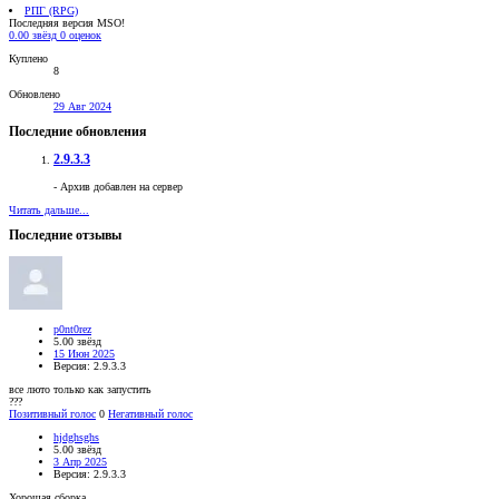
РПГ (RPG)
Последняя версия MSO!
0.00 звёзд
0 оценок
Куплено
8
Обновлено
29 Авг 2024
Последние обновления
2.9.3.3
- Архив добавлен на сервер
Читать дальше...
Последние отзывы
p0nt0rez
5.00 звёзд
15 Июн 2025
Версия: 2.9.3.3
все люто только как запустить
???
Позитивный голос
0
Негативный голос
hjdghsghs
5.00 звёзд
3 Апр 2025
Версия: 2.9.3.3
Хорошая сборка