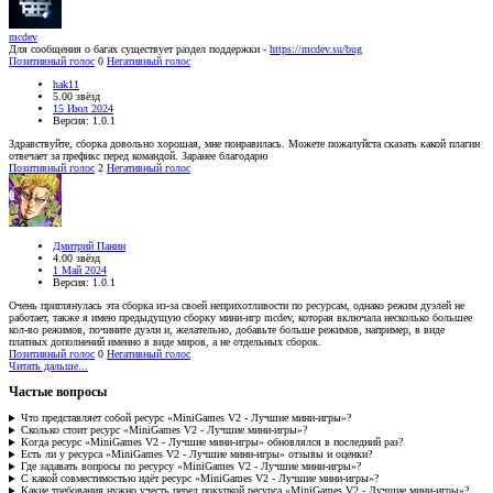
mcdev
Для сообщения о багах существует раздел поддержки -
https://mcdev.su/bug
Позитивный голос
0
Негативный голос
hak11
5.00 звёзд
15 Июл 2024
Версия: 1.0.1
Здравствуйте, сборка довольно хорошая, мне понравилась. Можете пожалуйста сказать какой плагин
отвечает за префикс перед командой. Заранее благодарю
Позитивный голос
2
Негативный голос
Дмитрий Панин
4.00 звёзд
1 Май 2024
Версия: 1.0.1
Очень приглянулась эта сборка из-за своей неприхотливости по ресурсам, однако режим дуэлей не
работает, также я имею предыдущую сборку мини-игр mcdev, которая включала несколько большее
кол-во режимов, почините дуэли и, желательно, добавьте больше режимов, например, в виде
платных дополнений именно в виде миров, а не отдельных сборок.
Позитивный голос
0
Негативный голос
Читать дальше...
Частые вопросы
Что представляет собой ресурс «MiniGames V2 - Лучшие мини-игры»?
Сколько стоит ресурс «MiniGames V2 - Лучшие мини-игры»?
Когда ресурс «MiniGames V2 - Лучшие мини-игры» обновлялся в последний раз?
Есть ли у ресурса «MiniGames V2 - Лучшие мини-игры» отзывы и оценки?
Где задавать вопросы по ресурсу «MiniGames V2 - Лучшие мини-игры»?
С какой совместимостью идёт ресурс «MiniGames V2 - Лучшие мини-игры»?
Какие требования нужно учесть перед покупкой ресурса «MiniGames V2 - Лучшие мини-игры»?