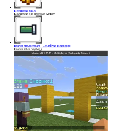
Библиотека
UtilM
Библиотека для плагинов McDev
Плагин
mcScoreboard - Создай таб и скорборд
Создай таб и скорборд