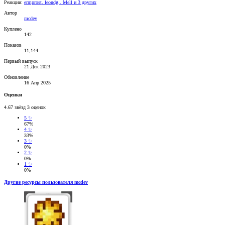
Реакции:
ermprost
,
leondg.
,
Mell
и 3 других
Автор
mcdev
Куплено
142
Показов
11,144
Первый выпуск
21 Дек 2023
Обновление
16 Апр 2025
Оценки
4.67 звёзд
3 оценок
5 ✨
67%
4 ✨
33%
3 ✨
0%
2 ✨
0%
1 ✨
0%
Другие ресурсы пользователя mcdev