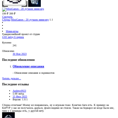
199 ₽
399 ₽
Смотреть
Сборка
MiniGames - 20 лучших мини-игр
1.1
Мини-игры
Грандиознейший проект от студии
4.83 звёзд
6 оценок
Куплено
241
Обновлено
30 Ноя 2023
Последние обновления
Обновление описания
- Обновление описания и скриншотов
Читать дальше...
Последние отзывы
Andrew0923
5.00 звёзд
25 Июл 2025
Версия: 1.0.1
Сборка отличная! Моему кп понравилась, ну и игрокам тоже. Конечно баги есть. К примеру на
KitPVP у нас не получалось драться, флаги видимо не стояли. Также на бедварсе не везде были нпс,
типо у 1 команды есть, у другой нету.