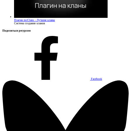
Плагин
mcClans - Лучшие кланы
Система создания кланов
Поделиться ресурсом
Facebook