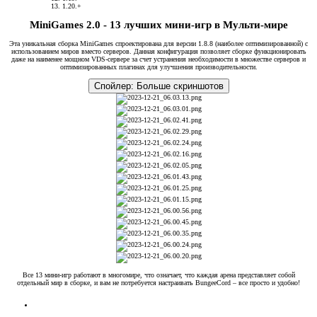
1.20.+
MiniGames 2.0 - 13 лучших мини-игр в Мульти-мире​
Эта уникальная сборка MiniGames спроектирована для версии 1.8.8 (наиболее оптимизированной) с
использованием миров вместо серверов. Данная конфигурация позволяет сборке функционировать
даже на наименее мощном VDS-сервере за счет устранения необходимости в множестве серверов и
оптимизированных плагинах для улучшения производительности.
Спойлер:
Больше скриншотов
Все 13 мини-игр работают в многомире, что означает, что каждая арена представляет собой
отдельный мир в сборке, и вам не потребуется настраивать BungeeCord – все просто и удобно!