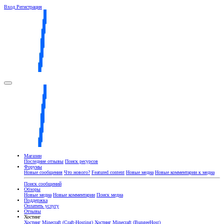
Вход
Регистрация
Магазин
Последние отзывы
Поиск ресурсов
Форумы
Новые сообщения
Что нового?
Featured content
Новые медиа
Новые комментарии к медиа
Поиск сообщений
Обзоры
Новые медиа
Новые комментарии
Поиск медиа
Поддержка
Оплатить услугу
Отзывы
Хостинг
Хостинг Minecraft (Craft-Hosting)
Хостинг Minecraft (BungeeHost)