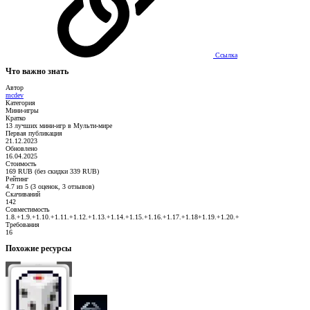
Ссылка
Что важно знать
Автор
mcdev
Категория
Мини-игры
Кратко
13 лучших мини-игр в Мульти-мире
Первая публикация
21.12.2023
Обновлено
16.04.2025
Стоимость
169 RUB (без скидки 339 RUB)
Рейтинг
4.7 из 5 (3 оценок, 3 отзывов)
Скачиваний
142
Совместимость
1.8.+1.9.+1.10.+1.11.+1.12.+1.13.+1.14.+1.15.+1.16.+1.17.+1.18+1.19.+1.20.+
Требования
16
Похожие ресурсы