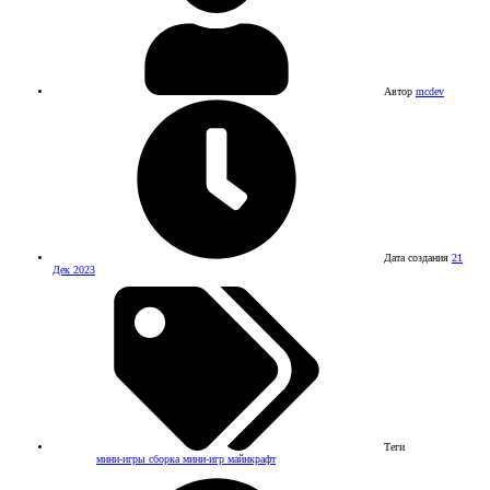
Автор
mcdev
Дата создания
21
Дек 2023
Теги
мини-игры
сборка мини-игр майнкрафт