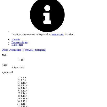
Получите приветственные 10 рублей за
регистрацию
на сайте!
Магазин
Готовые сборки
Мини-игры
Обзор
Обновления (4)
Отзывы (3)
История
Java
16
Ядро
Spigot 1.8.8
Для версий
1.8.+
1.9.+
1.10.+
1.11.+
1.12.+
1.13.+
1.14.+
1.15.+
1.16.+
1.17.+
1.18+
1.19.+