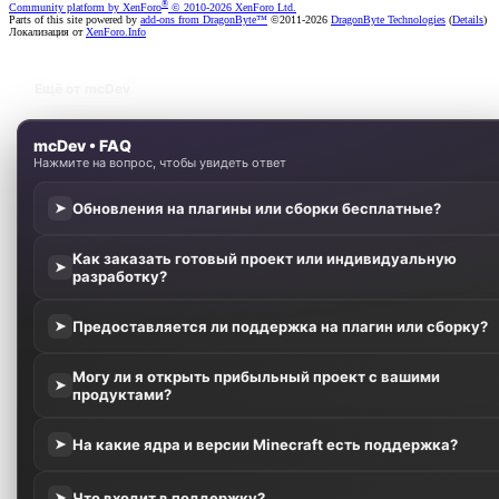
®
Community platform by XenForo
© 2010-2026 XenForo Ltd.
Parts of this site powered by
add-ons from DragonByte™
©2011-2026
DragonByte Technologies
(
Details
)
Локализация от
XenForo.Info
Ещё от mcDev
mcDev • FAQ
Нажмите на вопрос, чтобы увидеть ответ
Обновления на плагины или сборки бесплатные?
➤
Как заказать готовый проект или индивидуальную
➤
разработку?
Предоставляется ли поддержка на плагин или сборку?
➤
Могу ли я открыть прибыльный проект с вашими
➤
продуктами?
На какие ядра и версии Minecraft есть поддержка?
➤
Что входит в поддержку?
➤