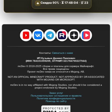
Скидка
90%
· ⏳
17:48:03
· 🛒
23
🔥
Контакты:
Связаться с нами
ИП Кузьмык Даниил Павлович
(ИНН 784101059209, ОГРНИП 321784700227944)
mcDev © 2016-2025 сборки и плагины для сервера Майнкрафт.
Все права защищены
Проект mcDev никак не относится к Mojang, AB.
NOT AN OFFICIAL MINECRAFT PRODUCT. NOT APPROVED BY OR ASSOCIATED
WITH MOJANG OR MICROSOFT.
mcDev is in no way affiliated with Mojang Studios, nor should it be considered a
project endorsed by Mojang Studios.
Заказ услуг
Пользовательское соглашение и правила
Политика конфиденциальности
Помощь по сайту