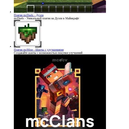
Плагин
mcDuels - Дуэли
mcDuels - Уникальный плагин на Дуэли в Майнкрафт
Плагин
mcMine - Шахты с улучшениями
Создавайте шахты с возможностью покупки улучшений