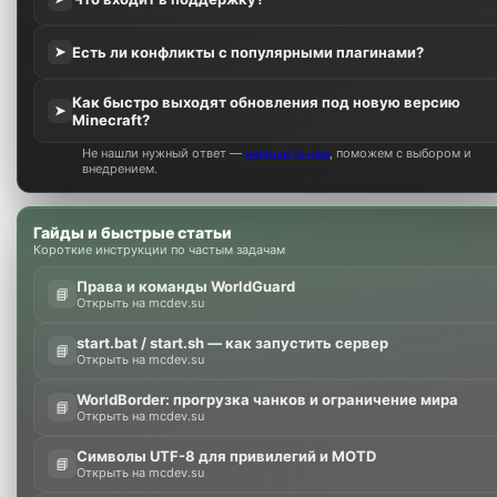
Есть ли конфликты с популярными плагинами?
➤
Как быстро выходят обновления под новую версию
➤
Minecraft?
Не нашли нужный ответ —
напишите нам
, поможем с выбором и
внедрением.
Гайды и быстрые статьи
Короткие инструкции по частым задачам
Права и команды WorldGuard
📘
Открыть на mcdev.su
start.bat / start.sh — как запустить сервер
📘
Открыть на mcdev.su
WorldBorder: прогрузка чанков и ограничение мира
📘
Открыть на mcdev.su
Символы UTF-8 для привилегий и MOTD
📘
Открыть на mcdev.su