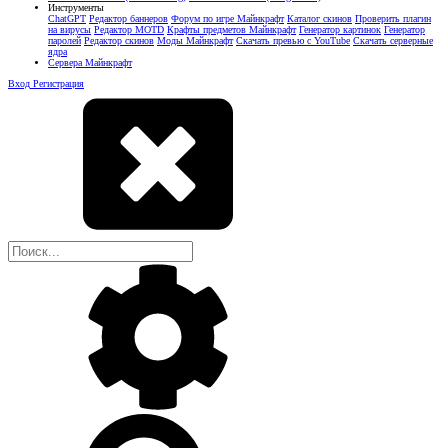
Инструменты
ChatGPT
Редактор баннеров
Форум по игре Майнкрафт
Каталог скинов
Проверить плагин
на вирусы
Редактор MOTD
Крафты предметов Майнкрафт
Генератор картинок
Генератор
паролей
Редактор скинов
Моды Майнкрафт
Скачать превью с YouTube
Скачать серверные
ядра
Сервера Майнкрафт
Вход
Регистрация