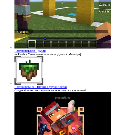
Плагин
mcDuels - Дуэли
mcDuels - Уникальный плагин на Дуэли в Майнкрафт
Плагин
mcMine - Шахты с улучшениями
Создавайте шахты с возможностью покупки улучшений