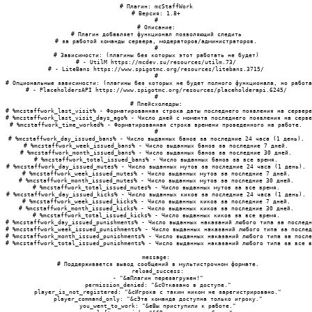
# Плагин: mcStaffWork

# Версия: 1.8+

#

# Описание:

# Плагин добавляет функционал позволяющий следить

# за работой команды сервера, модераторов/администраторов.

#

# Зависимости: (плагины без которых этот работать не будет)

# - UtilM https://mcdev.su/resources/utilm.73/

# - LiteBans https://www.spigotmc.org/resources/litebans.3715/

#

# Опциональные зависимости: (плагины без которых не будет полного функционала, но работа
# - PlaceholdersAPI https://www.spigotmc.org/resources/placeholderapi.6245/

#

# Плейсхоледры:

# %mcstaffwork_last_visit% - Форматированная строка даты последнего появления на сервере
# %mcstaffwork_last_visit_days_ago% - Число дней с момента последнего появления на серве
# %mcstaffwork_time_worked% - Форматированная строка времени проведенного на работе.

#

# %mcstaffwork_day_issued_bans% - Число выданных банов за последние 24 часа (1 день).

# %mcstaffwork_week_issued_bans% - Число выданных банов за последние 7 дней.

# %mcstaffwork_month_issued_bans% - Число выданных банов за последние 30 дней.

# %mcstaffwork_total_issued_bans% - Число выданных банов за все время.

# %mcstaffwork_day_issued_mutes% - Число выданных мутов за последние 24 часа (1 день).

# %mcstaffwork_week_issued_mutes% - Число выданных мутов за последние 7 дней.

# %mcstaffwork_month_issued_mutes% - Число выданных мутов за последние 30 дней.

# %mcstaffwork_total_issued_mutes% - Число выданных мутов за все время.

# %mcstaffwork_day_issued_kicks% - Число выданных киков за последние 24 часа (1 день).

# %mcstaffwork_week_issued_kicks% - Число выданных киков за последние 7 дней.

# %mcstaffwork_month_issued_kicks% - Число выданных киков за последние 30 дней.

# %mcstaffwork_total_issued_kicks% - Число выданных киков за все время.

# %mcstaffwork_day_issued_punishments% - Число выданных наказаний любого типа за последн
# %mcstaffwork_week_issued_punishments% - Число выданных наказаний любого типа за послед
# %mcstaffwork_month_issued_punishments% - Число выданных наказаний любого типа за после
# %mcstaffwork_total_issued_punishments% - Число выданных наказаний любого типа за все в
message:

 # Поддерживается вывод сообщений в мультистрочном формате.

 reload_success:

 - "&aПлагин перезагружен!"

 permission_denied: "&cОтказано в доступе."

 player_is_not_registered: "&cИгрока с таким ником не зарегистрировано."

 player_command_only: "&cЭта команда доступна только игроку."

 you_went_to_work: "&eВы приступили к работе."
