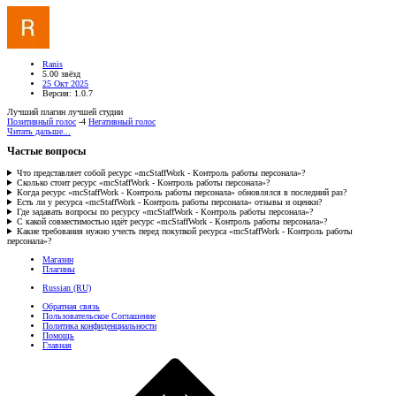
Ranis
5.00 звёзд
25 Окт 2025
Версия: 1.0.7
Лучший плагин лучшей студии
Позитивный голос
-4
Негативный голос
Читать дальше...
Частые вопросы
Что представляет собой ресурс «mcStaffWork - Контроль работы персонала»?
Сколько стоит ресурс «mcStaffWork - Контроль работы персонала»?
Когда ресурс «mcStaffWork - Контроль работы персонала» обновлялся в последний раз?
Есть ли у ресурса «mcStaffWork - Контроль работы персонала» отзывы и оценки?
Где задавать вопросы по ресурсу «mcStaffWork - Контроль работы персонала»?
С какой совместимостью идёт ресурс «mcStaffWork - Контроль работы персонала»?
Какие требования нужно учесть перед покупкой ресурса «mcStaffWork - Контроль работы
персонала»?
Магазин
Плагины
Russian (RU)
Обратная связь
Пользовательское Соглашение
Политика конфиденциальности
Помощь
Главная