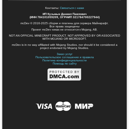
Контакты:
Связаться с нами
ИП Кузьмык Даниил Павлович
(ИНН 784101059209, ОГРНИП 321784700227944)
mcDev © 2016-2025 сборки и плагины для сервера Майнкрафт.
Все права защищены
Проект mcDev никак не относится к Mojang, AB.
NOT AN OFFICIAL MINECRAFT PRODUCT. NOT APPROVED BY OR ASSOCIATED
WITH MOJANG OR MICROSOFT.
mcDev is in no way affiliated with Mojang Studios, nor should it be considered a
project endorsed by Mojang Studios.
Заказ услуг
Пользовательское соглашение и правила
Политика конфиденциальности
Помощь по сайту