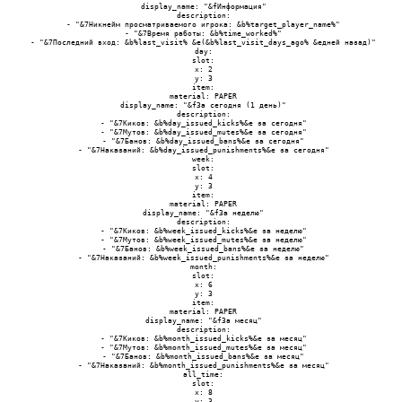
 display_name: "&fИнформация"

 description:

 - "&7Никнейм просматриваемого игрока: &b%target_player_name%"

 - "&7Время работы: &b%time_worked%"

 - "&7Последний вход: &b%last_visit% &e(&b%last_visit_days_ago% &eдней назад)"

 day:

 slot:

 x: 2

 y: 3

 item:

 material: PAPER

 display_name: "&fЗа сегодня (1 день)"

 description:

 - "&7Киков: &b%day_issued_kicks%&e за сегодня"

 - "&7Мутов: &b%day_issued_mutes%&e за сегодня"

 - "&7Банов: &b%day_issued_bans%&e за сегодня"

 - "&7Наказаний: &b%day_issued_punishments%&e за сегодня"

 week:

 slot:

 x: 4

 y: 3

 item:

 material: PAPER

 display_name: "&fЗа неделю"

 description:

 - "&7Киков: &b%week_issued_kicks%&e за неделю"

 - "&7Мутов: &b%week_issued_mutes%&e за неделю"

 - "&7Банов: &b%week_issued_bans%&e за неделю"

 - "&7Наказаний: &b%week_issued_punishments%&e за неделю"

 month:

 slot:

 x: 6

 y: 3

 item:

 material: PAPER

 display_name: "&fЗа месяц"

 description:

 - "&7Киков: &b%month_issued_kicks%&e за месяц"

 - "&7Мутов: &b%month_issued_mutes%&e за месяц"

 - "&7Банов: &b%month_issued_bans%&e за месяц"

 - "&7Наказаний: &b%month_issued_punishments%&e за месяц"

 all_time:

 slot:

 x: 8

 y: 3
