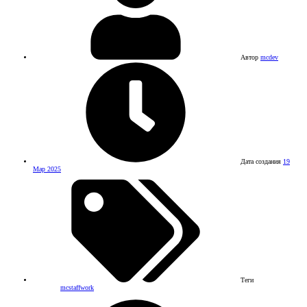
Автор
mcdev
Дата создания
19
Мар 2025
Теги
mcstaffwork