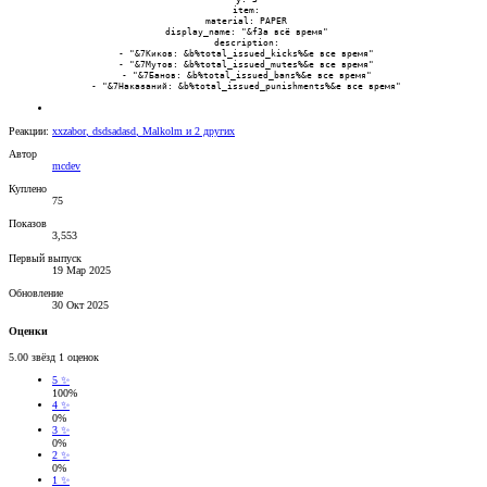
 item:

 material: PAPER

 display_name: "&fЗа всё время"

 description:

 - "&7Киков: &b%total_issued_kicks%&e все время"

 - "&7Мутов: &b%total_issued_mutes%&e все время"

 - "&7Банов: &b%total_issued_bans%&e все время"

 - "&7Наказаний: &b%total_issued_punishments%&e все время"
Реакции:
xxzabor
,
dsdsadasd
,
Malkolm
и 2 других
Автор
mcdev
Куплено
75
Показов
3,553
Первый выпуск
19 Мар 2025
Обновление
30 Окт 2025
Оценки
5.00 звёзд
1 оценок
5 ✨
100%
4 ✨
0%
3 ✨
0%
2 ✨
0%
1 ✨