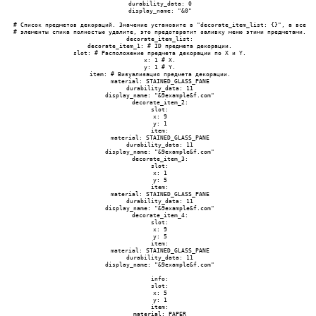
 durability_data: 0

 display_name: "&0"

 # Список предметов декораций. Значение установите в "decorate_item_list: {}", а все

 # элементы спика полностью удалите, это предотвратит заливку меню этими предметами.

 decorate_item_list:

 decorate_item_1: # ID предмета декорации.

 slot: # Расположение предмета декорации по X и Y.

 x: 1 # X.

 y: 1 # Y.

 item: # Визуализация предмета декорации.

 material: STAINED_GLASS_PANE

 durability_data: 11

 display_name: "&9example&f.com"

 decorate_item_2:

 slot:

 x: 9

 y: 1

 item:

 material: STAINED_GLASS_PANE

 durability_data: 11

 display_name: "&9example&f.com"

 decorate_item_3:

 slot:

 x: 1

 y: 5

 item:

 material: STAINED_GLASS_PANE

 durability_data: 11

 display_name: "&9example&f.com"

 decorate_item_4:

 slot:

 x: 9

 y: 5

 item:

 material: STAINED_GLASS_PANE

 durability_data: 11

 display_name: "&9example&f.com"

 info:

 slot:

 x: 5

 y: 1

 item:

 material: PAPER
