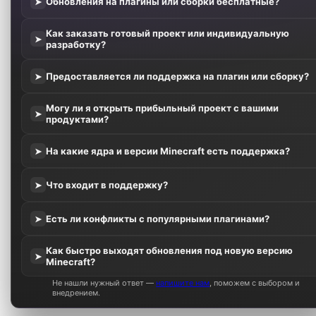
Обновления на плагины или сборки бесплатные?
➤
Как заказать готовый проект или индивидуальную
➤
разработку?
Предоставляется ли поддержка на плагин или сборку?
➤
Могу ли я открыть прибыльный проект с вашими
➤
продуктами?
На какие ядра и версии Minecraft есть поддержка?
➤
Что входит в поддержку?
➤
Есть ли конфликты с популярными плагинами?
➤
Как быстро выходят обновления под новую версию
➤
Minecraft?
Не нашли нужный ответ —
напишите нам
, поможем с выбором и
внедрением.