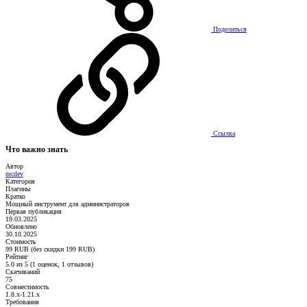
Поделиться
Ссылка
Что важно знать
Автор
mcdev
Категория
Плагины
Кратко
Мощный инструмент для администраторов
Первая публикация
19.03.2025
Обновлено
30.10.2025
Стоимость
99 RUB (без скидки 199 RUB)
Рейтинг
5.0 из 5 (1 оценок, 1 отзывов)
Скачиваний
75
Совместимость
1.8.x-1.21.x
Требования