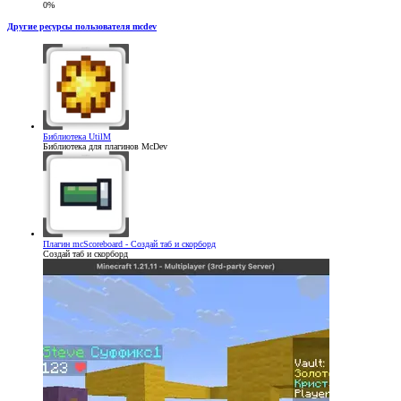
0%
Другие ресурсы пользователя mcdev
Библиотека
UtilM
Библиотека для плагинов McDev
Плагин
mcScoreboard - Создай таб и скорборд
Создай таб и скорборд