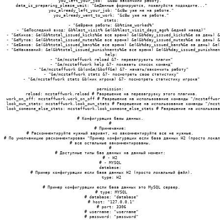
 you_left_your_job: "&6Вы закончили работу."

 data_is_preparing_please_wait: "&eДанные формируются, пожалуйста подождите..."

 you_already_left_your_job: "&cВы уже не на работе."

 you_already_went_to_work: "&cВы уже на работе."

 stats:

 - "&eВремя работы: &b%time_worked%"

 - "&eПоследний вход: &b%last_visit% &e(&b%last_visit_days_ago% &eдней назад)"

 - "&eКиков: &e(&b%total_issued_kicks%&e все время) &e(&b%day_issued_kicks%&e за день) &
 - "&eМутов: &e(&b%total_issued_mutes%&e все время) &e(&b%day_issued_mutes%&e за день) &
 - "&eБанов: &e(&b%total_issued_bans%&e все время) &e(&b%day_issued_bans%&e за день) &e(
 - "&eНаказаний: &e(&b%total_issued_punishments%&e все время) &e(&b%day_issued_punishmen
 help:

 - "&e/mcstaffwork reload &7- перезагрузить плагин"

 - "&e/mcstaffwork help &7- показать список команд"

 - "&e/mcstaffwork &b(on&e/&boff&e) &7- начать/закончить работу"

 - "&e/mcstaffwork stats &7- посмотреть свою статистику"

 - "&e/mcstaffwork stats &b(ник игрока) &7- посмотреть статистику игрока"

permission:

 reload: mcstaffwork.reload # Разрешение на перезагрузку этого плагина.

 work_on_off: mcstaffwork.work_on_off # Разрешение на использование команды "/mcstaffwor
 look_own_stats: mcstaffwork.look_own_stats # Разрешение на использование команды "/mcst
 look_someone_else_stats: mcstaffwork.look_someone_else_stats # Разрешение на использова
# Конфигурация базы данных.

#

# Примечание:

# Раскомментируйте нужный вариант, но закомментируйте все не нужные.

# По умолчаницию раскомментирован "Пример конфигурации если база данных H2 (просто локал
# все остальные закомментированы.

#

# Доступные типы баз данных на данный момент:

# - H2

# - MYSQL

database:

 # Пример конфигурации если база данных H2 (просто локальный файл).

 type: H2

 # Пример конфигурации если база данных это MySQL сервер.

 # type: MYSQL

 # database: "database"

 # host: "127.0.0.1"

 # port: 3306

 # username: "username"

 # password: "password"
