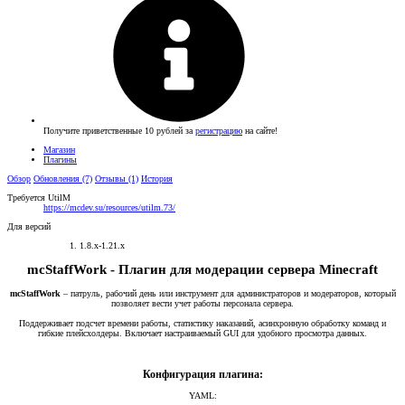
Получите приветственные 10 рублей за
регистрацию
на сайте!
Магазин
Плагины
Обзор
Обновления (7)
Отзывы (1)
История
Требуется UtilM
https://mcdev.su/resources/utilm.73/
Для версий
1.8.x-1.21.x
mcStaffWork -
Плагин для модерации сервера Minecraft​
mcStaffWork
– патруль, рабочий день или инструмент для администраторов и модераторов, который
позволяет вести учет работы персонала сервера.
Поддерживает подсчет времени работы, статистику наказаний, асинхронную обработку команд и
гибкие плейсхолдеры. Включает настраиваемый GUI для удобного просмотра данных.
Конфигурация плагина:
YAML: