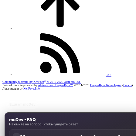
RSS
®
Community platform by XenForo
© 2010-2026 XenForo Ltd.
Parts of this site powered by
add-ons from DragonByte™
©2011-2026
DragonByte Technologies
(
Details
)
Локализация от
XenForo.Info
Ещё от mcDev
mcDev • FAQ
Нажмите на вопрос, чтобы увидеть ответ