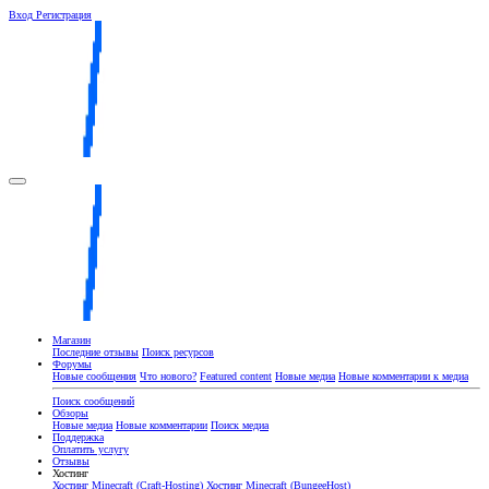
Вход
Регистрация
Магазин
Последние отзывы
Поиск ресурсов
Форумы
Новые сообщения
Что нового?
Featured content
Новые медиа
Новые комментарии к медиа
Поиск сообщений
Обзоры
Новые медиа
Новые комментарии
Поиск медиа
Поддержка
Оплатить услугу
Отзывы
Хостинг
Хостинг Minecraft (Craft-Hosting)
Хостинг Minecraft (BungeeHost)