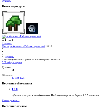
Открыть
Похожие ресурсы
99 ₽
199 ₽
Смотреть
Плагин
mcWorkman - Работы с прокачкой
1.0.16
Плагины
Создание уникальных работ на Вашем сервере Minecraft
5.00 звёзд
4 оценок
Куплено
61
Обновлено
20 Ноя 2025
Последние обновления
1.0.8
- (Если используется, не обязательно) Необходима версия mcReports 1.0.5 или выше...
Читать дальше...
Последние отзывы