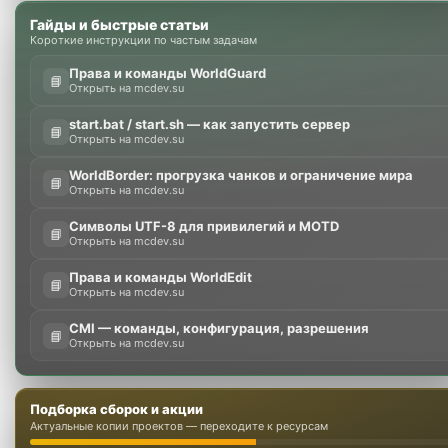
Гайды и быстрые статьи
Короткие инструкции по частым задачам
Права и команды WorldGuard
📘
Открыть на mcdev.su
start.bat / start.sh — как запустить сервер
📘
Открыть на mcdev.su
WorldBorder: прогрузка чанков и ограничение мира
📘
Открыть на mcdev.su
Символы UTF-8 для привилегий и MOTD
📘
Открыть на mcdev.su
Права и команды WorldEdit
📘
Открыть на mcdev.su
CMI — команды, конфигурация, разрешения
📘
Открыть на mcdev.su
Подборка сборок и акции
Актуальные копии проектов — переходите к ресурсам