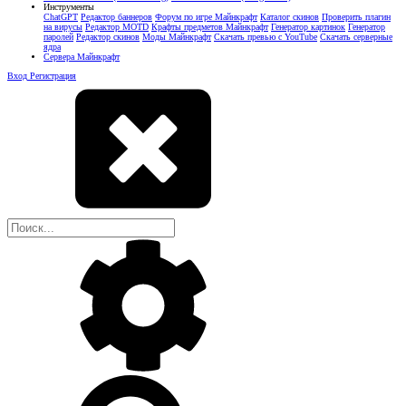
Инструменты
ChatGPT
Редактор баннеров
Форум по игре Майнкрафт
Каталог скинов
Проверить плагин
на вирусы
Редактор MOTD
Крафты предметов Майнкрафт
Генератор картинок
Генератор
паролей
Редактор скинов
Моды Майнкрафт
Скачать превью с YouTube
Скачать серверные
ядра
Сервера Майнкрафт
Вход
Регистрация