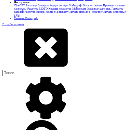
Инструменты
ChatGPT
Редактор баннеров
Форум по игре Майнкрафт
Каталог скинов
Проверить плагин
на вирусы
Редактор MOTD
Крафты предметов Майнкрафт
Генератор картинок
Генератор
паролей
Редактор скинов
Моды Майнкрафт
Скачать превью с YouTube
Скачать серверные
ядра
Сервера Майнкрафт
Вход
Регистрация