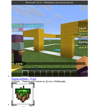
Плагин
mcDuels - Дуэли
mcDuels - Уникальный плагин на Дуэли в Майнкрафт