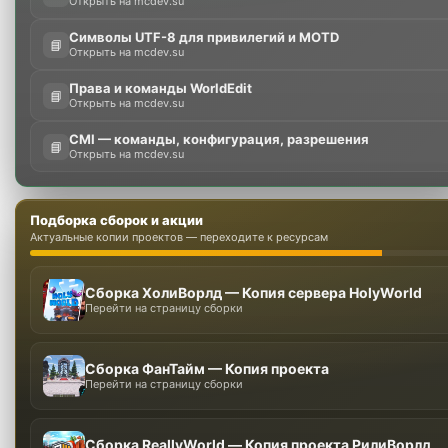
Открыть на mcdev.su
Символы UTF-8 для привилегий и MOTD
📘
Открыть на mcdev.su
Права и команды WorldEdit
📘
Открыть на mcdev.su
CMI — команды, конфигурация, разрешения
📘
Открыть на mcdev.su
Подборка сборок и акции
Актуальные копии проектов — переходите к ресурсам
Сборка ХолиВорлд — Копия сервера HolyWorld
Перейти на страницу сборки
Сборка ФанТайм — Копия проекта
Перейти на страницу сборки
Сборка ReallyWorld — Копия проекта РилиВорлд