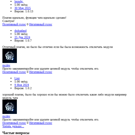
leondg.
5.00 звёзд
30 Мар 2025
Версия: 1.0.13
Плагин идеально, функции чата идеально сделано!
Советую!
Позитивный голос
0
Негативный голос
dsdsadasd
5.00 звёзд
25 Дек 2024
Версия: 1.0.7
Отличный плагин, но было бы отлично если бы была возможность отключать модули
mcdev
Просто закомментируйте или удалите целевой модуль чтобы отключить его.
Позитивный голос
0
Негативный голос
Liez
5.00 звёзд
9 Ноя 2024
Версия: 1.0.2
хороший плагин, было бы хорошо если бы можно было отключать какие либо модули например
модуль чата
mcdev
Просто закомментируйте или удалите целевой модуль чтобы отключить его.
Позитивный голос
0
Негативный голос
Читать дальше...
Частые вопросы