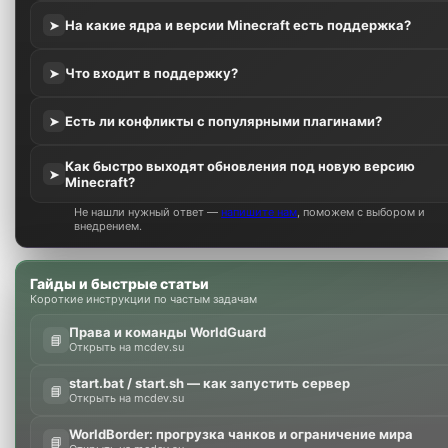
На какие ядра и версии Minecraft есть поддержка?
➤
Что входит в поддержку?
➤
Есть ли конфликты с популярными плагинами?
➤
Как быстро выходят обновления под новую версию
➤
Minecraft?
Не нашли нужный ответ —
напишите нам
, поможем с выбором и
внедрением.
Гайды и быстрые статьи
Короткие инструкции по частым задачам
Права и команды WorldGuard
📘
Открыть на mcdev.su
start.bat / start.sh — как запустить сервер
📘
Открыть на mcdev.su
WorldBorder: прогрузка чанков и ограничение мира
📘