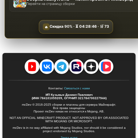
Перейти на страницу сборки
Скидка
90%
· ⏳
04:28:45
· 🛒
73
🔥
Контакты:
Связаться с нами
ИП Кузьмык Даниил Павлович
(ИНН 784101059209, ОГРНИП 321784700227944)
mcDev © 2016-2025 сборки и плагины для сервера Майнкрафт.
Все права защищены
Проект mcDev никак не относится к Mojang, AB.
NOT AN OFFICIAL MINECRAFT PRODUCT. NOT APPROVED BY OR ASSOCIATED
WITH MOJANG OR MICROSOFT.
mcDev is in no way affiliated with Mojang Studios, nor should it be considered a
project endorsed by Mojang Studios.
Заказ услуг