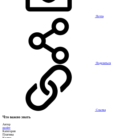
Почта
Поделиться
Ссылка
Что важно знать
Автор
mcdev
Категория
Плагины
Кратко