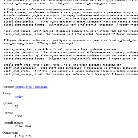
Реакции:
leondg.
,
Mell
и
dsdsadasd
Автор
mcdev
Куплено
73
Показов
5,930
Первый выпуск
27 Авг 2024
Обновление
11 Мар 2026