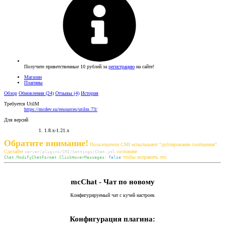
Получите приветственные 10 рублей за
регистрацию
на сайте!
Магазин
Плагины
Обзор
Обновления (24)
Отзывы (4)
История
Требуется UtilM
https://mcdev.su/resources/utilm.73/
Для версий
1.8.x-1.21.x
Обратите внимание!
Пользователи CMI испытывают "дублирование сообщения".
Сделайте
состояние
server/plugins/CMI/Settings/Chat.yml
чтобы исправить это.
Chat.ModifyChatFormat.ClickHoverMessages:
false
mcChat - Чат по новому​
Конфигурируемый чат с кучей настроек
Конфигурация плагина: