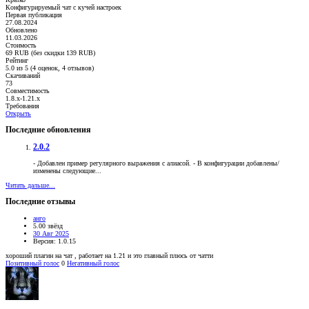
Конфигурируемый чат с кучей настроек
Первая публикация
27.08.2024
Обновлено
11.03.2026
Стоимость
69 RUB (без скидки 139 RUB)
Рейтинг
5.0 из 5 (4 оценок, 4 отзывов)
Скачиваний
73
Совместимость
1.8.x-1.21.x
Требования
Открыть
Последние обновления
2.0.2
- Добавлен пример регулярного выражения с алиасой. - В конфигурации добавлены/
изменены следующие...
Читать дальше...
Последние отзывы
анго
5.00 звёзд
30 Авг 2025
Версия: 1.0.15
хороший плагин на чат , работает на 1.21 и это главный плюсь от чатти
Позитивный голос
0
Негативный голос