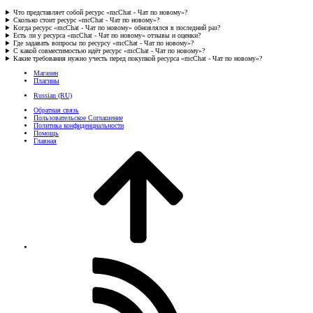
Что представляет собой ресурс «mcChat - Чат по новому»?
Сколько стоит ресурс «mcChat - Чат по новому»?
Когда ресурс «mcChat - Чат по новому» обновлялся в последний раз?
Есть ли у ресурса «mcChat - Чат по новому» отзывы и оценки?
Где задавать вопросы по ресурсу «mcChat - Чат по новому»?
С какой совместимостью идёт ресурс «mcChat - Чат по новому»?
Какие требования нужно учесть перед покупкой ресурса «mcChat - Чат по новому»?
Магазин
Плагины
Russian (RU)
Обратная связь
Пользовательское Соглашение
Политика конфиденциальности
Помощь
Главная