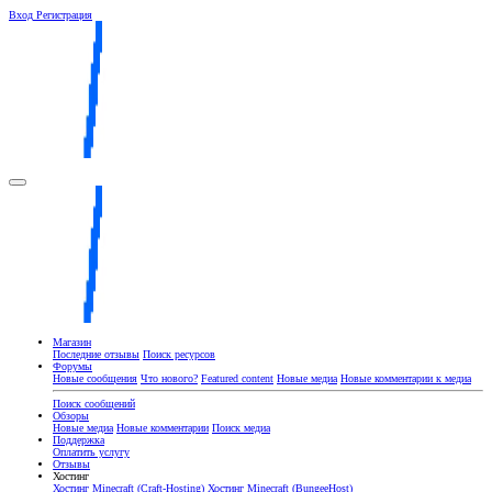
Вход
Регистрация
Магазин
Последние отзывы
Поиск ресурсов
Форумы
Новые сообщения
Что нового?
Featured content
Новые медиа
Новые комментарии к медиа
Поиск сообщений
Обзоры
Новые медиа
Новые комментарии
Поиск медиа
Поддержка
Оплатить услугу
Отзывы
Хостинг
Хостинг Minecraft (Craft-Hosting)
Хостинг Minecraft (BungeeHost)