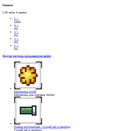
Оценки
5.00 звёзд
4 оценок
5 ✨
100%
4 ✨
0%
3 ✨
0%
2 ✨
0%
1 ✨
0%
Другие ресурсы пользователя mcdev
Библиотека
UtilM
Библиотека для плагинов McDev
Плагин
mcScoreboard - Создай таб и скорборд
Создай таб и скорборд