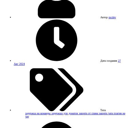
Автор
mcdev
Дата создания
27
Авг 2024
Теги
задержка на команды
задержки для донатов
защита от спама
защита чата
плагин на
чат