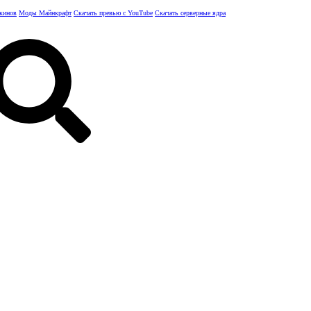
скинов
Моды Майнкрафт
Скачать превью с YouTube
Скачать серверные ядра