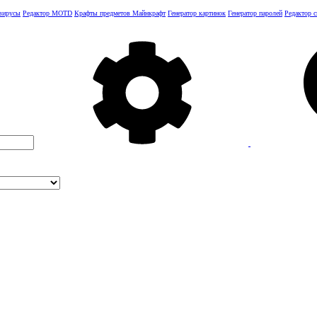
 вирусы
Редактор MOTD
Крафты предметов Майнкрафт
Генератор картинок
Генератор паролей
Редактор 