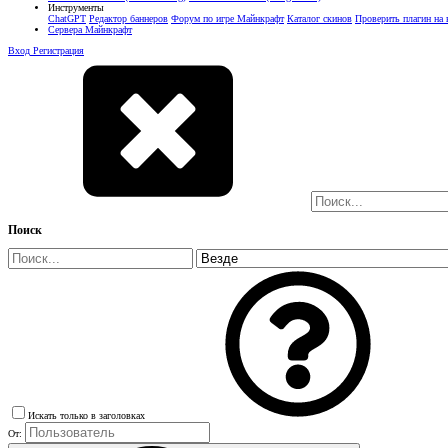
Инструменты
ChatGPT
Редактор баннеров
Форум по игре Майнкрафт
Каталог скинов
Проверить плагин на
Сервера Майнкрафт
Вход
Регистрация
Поиск
Искать только в заголовках
От: