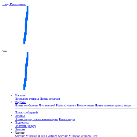
Вход
Регистрация
Магазин
Последние отзывы
Поиск ресурсов
Форумы
Новые сообщения
Что нового?
Featured content
Новые медиа
Новые комментарии к медиа
Поиск сообщений
Обзоры
Новые медиа
Новые комментарии
Поиск медиа
Поддержка
Оплатить услугу
Отзывы
Хостинг
Хостинг Minecraft (Craft-Hosting)
Хостинг Minecraft (BungeeHost)