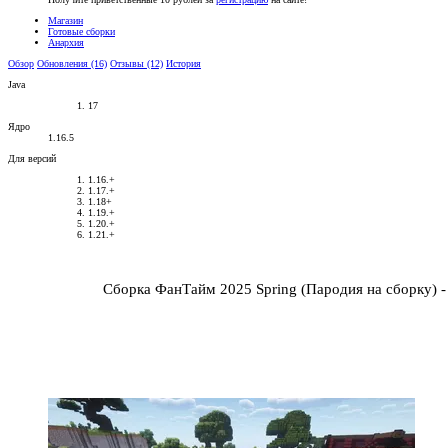
Магазин
Готовые сборки
Анархия
Обзор
Обновления (16)
Отзывы (12)
История
Java
17
Ядро
1.16.5
Для версий
1.16.+
1.17.+
1.18+
1.19.+
1.20.+
1.21.+
Сборка ФанТайм 2025 Spring (Пародия на сборку) 