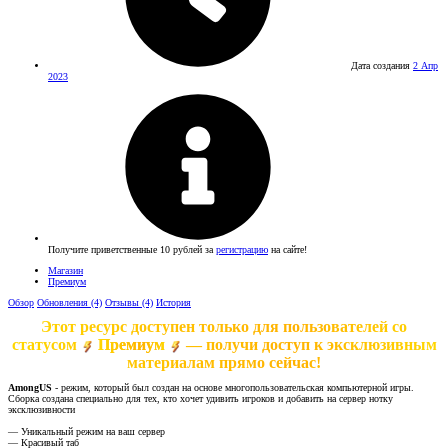
Дата создания
2 Апр
2023
Получите приветственные 10 рублей за
регистрацию
на сайте!
Магазин
Премиум
Обзор
Обновления (4)
Отзывы (4)
История
Этот ресурс доступен только для пользователей со
статусом
Премиум
— получи доступ к эксклюзивным
материалам прямо сейчас!
AmongUS
- режим, который был создан на основе многопользовательская компьютерной игры.
Сборка создана специально для тех, кто хочет удивить игроков и добавить на сервер нотку
эксклюзивности
— Уникальный режим на ваш сервер
— Красивый таб