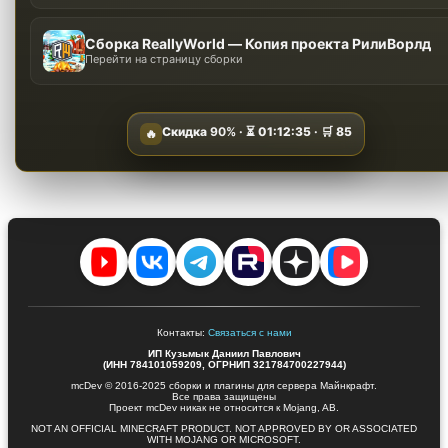
Сборка ReallyWorld — Копия проекта РилиВорлд
Перейти на страницу сборки
Скидка
90%
· ⏳
01:12:34
· 🛒
85
🔥
Контакты:
Связаться с нами
ИП Кузьмык Даниил Павлович
(ИНН 784101059209, ОГРНИП 321784700227944)
mcDev © 2016-2025 сборки и плагины для сервера Майнкрафт.
Все права защищены
Проект mcDev никак не относится к Mojang, AB.
NOT AN OFFICIAL MINECRAFT PRODUCT. NOT APPROVED BY OR ASSOCIATED
WITH MOJANG OR MICROSOFT.