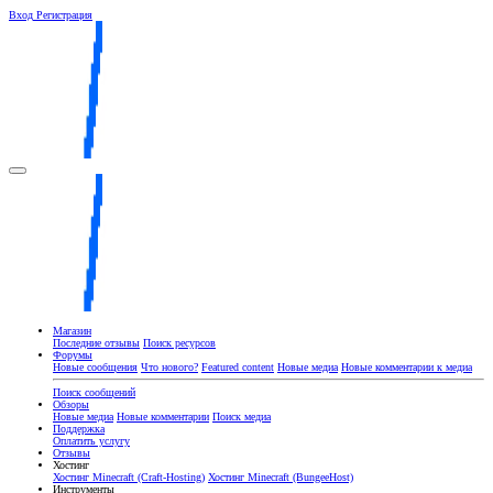
Вход
Регистрация
Магазин
Последние отзывы
Поиск ресурсов
Форумы
Новые сообщения
Что нового?
Featured content
Новые медиа
Новые комментарии к медиа
Поиск сообщений
Обзоры
Новые медиа
Новые комментарии
Поиск медиа
Поддержка
Оплатить услугу
Отзывы
Хостинг
Хостинг Minecraft (Craft-Hosting)
Хостинг Minecraft (BungeeHost)
Инструменты