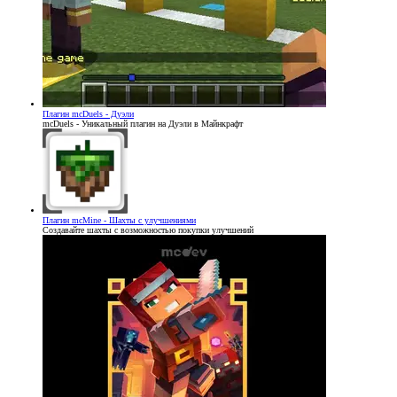
Плагин
mcDuels - Дуэли
mcDuels - Уникальный плагин на Дуэли в Майнкрафт
Плагин
mcMine - Шахты с улучшениями
Создавайте шахты с возможностью покупки улучшений