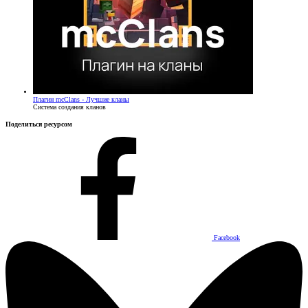
Плагин
mcClans - Лучшие кланы
Система создания кланов
Поделиться ресурсом
Facebook