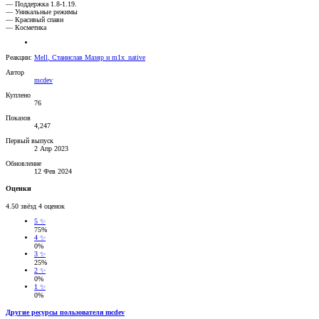
— Поддержка 1.8-1.19.
— Уникальные режимы
— Красивый спавн
— Косметика
Реакции:
Mell
,
Станислав Мазяр
и
m1x_native
Автор
mcdev
Куплено
76
Показов
4,247
Первый выпуск
2 Апр 2023
Обновление
12 Фев 2024
Оценки
4.50 звёзд
4 оценок
5 ✨
75%
4 ✨
0%
3 ✨
25%
2 ✨
0%
1 ✨
0%
Другие ресурсы пользователя mcdev