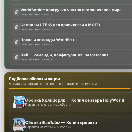
WorldBorder: прогрузка чанков и ограничение мира
📘
Открыть на mcdev.su
Символы UTF-8 для привилегий и MOTD
📘
Открыть на mcdev.su
Права и команды WorldEdit
📘
Открыть на mcdev.su
CMI — команды, конфигурация, разрешения
📘
Открыть на mcdev.su
Подборка сборок и акции
Актуальные копии проектов — переходите к ресурсам
Сборка ХолиВорлд — Копия сервера HolyWorld
Перейти на страницу сборки
Сборка ФанТайм — Копия проекта
Перейти на страницу сборки