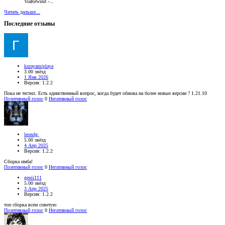
ViaRewind -...
Читать дальше...
Последние отзывы
kurayamiplaya
3.00 звёзд
1 Янв 2026
Версия: 1.2.2
Пока не тестил. Есть единственный вопрос, когда будет обнова на более новые версии ? 1.21.10
Позитивный голос
0
Негативный голос
leondg.
5.00 звёзд
4 Апр 2025
Версия: 1.2.2
Сборка имба!
Позитивный голос
0
Негативный голос
genii111
5.00 звёзд
3 Апр 2025
Версия: 1.2.2
топ сборка всем советую
Позитивный голос
0
Негативный голос