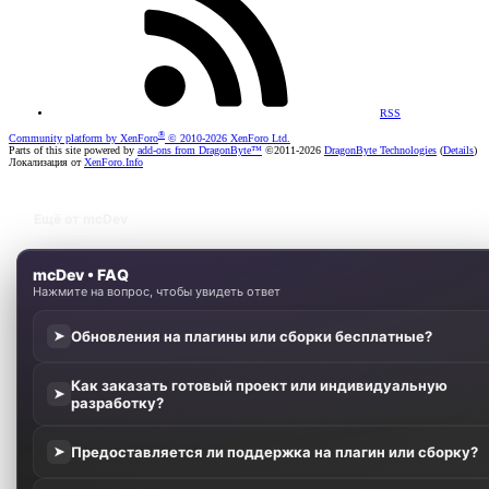
RSS
®
Community platform by XenForo
© 2010-2026 XenForo Ltd.
Parts of this site powered by
add-ons from DragonByte™
©2011-2026
DragonByte Technologies
(
Details
)
Локализация от
XenForo.Info
Ещё от mcDev
mcDev • FAQ
Нажмите на вопрос, чтобы увидеть ответ
Обновления на плагины или сборки бесплатные?
➤
Как заказать готовый проект или индивидуальную
➤
разработку?
Предоставляется ли поддержка на плагин или сборку?
➤