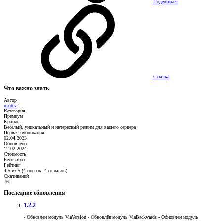
Поделиться
Ссылка
Что важно знать
Автор
mcdev
Категория
Премиум
Кратко
Весёлый, уникальный и интересный режим для вашего сервера
Первая публикация
02.04.2023
Обновлено
12.02.2024
Стоимость
Бесплатно
Рейтинг
4.5 из 5 (4 оценок, 4 отзывов)
Скачиваний
76
Последние обновления
1.2.2
- Обновлён модуль ViaVersion - Обновлён модуль ViaBackwards - Обновлён модуль