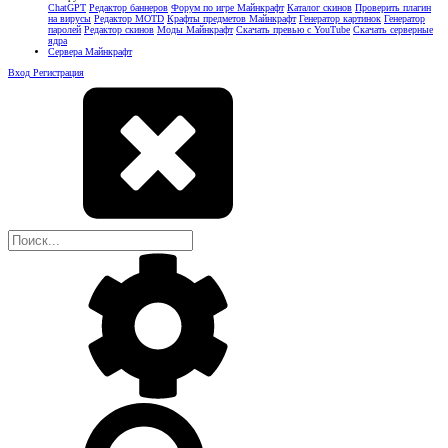
ChatGPT
Редактор баннеров
Форум по игре Майнкрафт
Каталог скинов
Проверить плагин
на вирусы
Редактор MOTD
Крафты предметов Майнкрафт
Генератор картинок
Генератор
паролей
Редактор скинов
Моды Майнкрафт
Скачать превью с YouTube
Скачать серверные
ядра
Сервера Майнкрафт
Вход
Регистрация