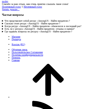
mcdev
Спасибо за ваш отзыв, нам очень приятно слышать такие слова!
Позитивный голос
1
Негативный голос
Читать дальше...
Частые вопросы
Что представляет собой ресурс «AmongUS - Найти предателя»?
Сколько стоит ресурс «AmongUS - Найти предателя»?
Когда ресурс «AmongUS - Найти предателя» обновлялся в последний раз?
Есть ли у ресурса «AmongUS - Найти предателя» отзывы и оценки?
Где задавать вопросы по ресурсу «AmongUS - Найти предателя»?
Магазин
Премиум
Russian (RU)
Обратная связь
Пользовательское Соглашение
Политика конфиденциальности
Помощь
Главная