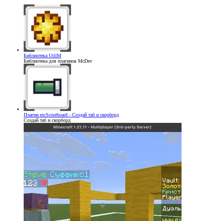
Библиотека
UtilM
Библиотека для плагинов McDev
Плагин
mcScoreboard - Создай таб и скорборд
Создай таб и скорборд