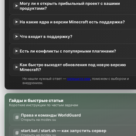
Могу ли я открыть прибыльный проект с вашими
➤
продуктами?
На какие ядра и версии Minecraft есть поддержка?
➤
Что входит в поддержку?
➤
Есть ли конфликты с популярными плагинами?
➤
Как быстро выходят обновления под новую версию
➤
Minecraft?
Не нашли нужный ответ —
напишите нам
, поможем с выбором и
внедрением.
Гайды и быстрые статьи
Короткие инструкции по частым задачам
Права и команды WorldGuard
📘
Открыть на mcdev.su
start.bat / start.sh — как запустить сервер
📘
Открыть на mcdev.su