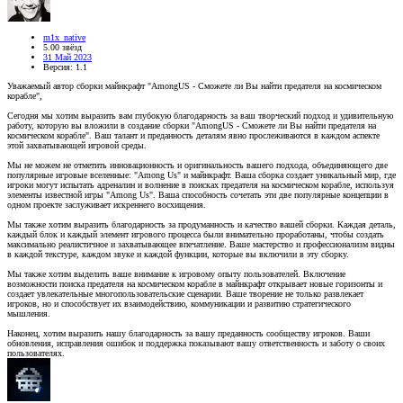
m1x_native
5.00 звёзд
31 Май 2023
Версия: 1.1
Уважаемый автор сборки майнкрафт "AmongUS - Сможете ли Вы найти предателя на космическом
корабле",
Сегодня мы хотим выразить вам глубокую благодарность за ваш творческий подход и удивительную
работу, которую вы вложили в создание сборки "AmongUS - Сможете ли Вы найти предателя на
космическом корабле". Ваш талант и преданность деталям явно прослеживаются в каждом аспекте
этой захватывающей игровой среды.
Мы не можем не отметить инновационность и оригинальность вашего подхода, объединяющего две
популярные игровые вселенные: "Among Us" и майнкрафт. Ваша сборка создает уникальный мир, где
игроки могут испытать адреналин и волнение в поисках предателя на космическом корабле, используя
элементы известной игры "Among Us". Ваша способность сочетать эти две популярные концепции в
одном проекте заслуживает искреннего восхищения.
Мы также хотим выразить благодарность за продуманность и качество вашей сборки. Каждая деталь,
каждый блок и каждый элемент игрового процесса были внимательно проработаны, чтобы создать
максимально реалистичное и захватывающее впечатление. Ваше мастерство и профессионализм видны
в каждой текстуре, каждом звуке и каждой функции, которые вы включили в эту сборку.
Мы также хотим выделить ваше внимание к игровому опыту пользователей. Включение
возможности поиска предателя на космическом корабле в майнкрафт открывает новые горизонты и
создает увлекательные многопользовательские сценарии. Ваше творение не только развлекает
игроков, но и способствует их взаимодействию, коммуникации и развитию стратегического
мышления.
Наконец, хотим выразить нашу благодарность за вашу преданность сообществу игроков. Ваши
обновления, исправления ошибок и поддержка показывают вашу ответственность и заботу о своих
пользователях.